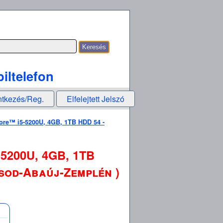
iltelefon
ntkezés/Reg.
Elfelejtett Jelszó
Core™ i5-5200U, 4GB, 1TB HDD 54 -
-5200U, 4GB, 1TB
rsod-Abaúj-Zemplén )