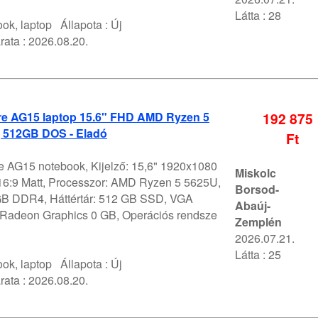
Látta : 28
ok, laptop
Állapota :
Új
rata :
2026.08.20.
e AG15 laptop 15.6" FHD AMD Ryzen 5
192 875
 512GB DOS - Eladó
Ft
 AG15 notebook, Kijelző: 15,6" 1920x1080
Miskolc
6:9 Matt, Processzor: AMD Ryzen 5 5625U,
Borsod-
B DDR4, Háttértár: 512 GB SSD, VGA
Abaúj-
Radeon Graphics 0 GB, Operációs rendsze
Zemplén
2026.07.21.
Látta : 25
ok, laptop
Állapota :
Új
rata :
2026.08.20.