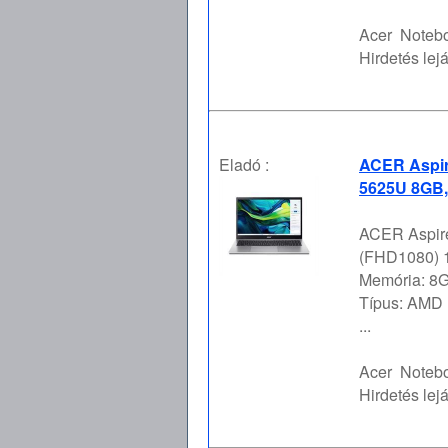
Acer
Notebo
Hirdetés lejá
Eladó :
ACER Aspir
5625U 8GB,
ACER Aspire
(FHD1080) 1
Memória: 8G
Típus: AMD 
...
Acer
Notebo
Hirdetés lejá