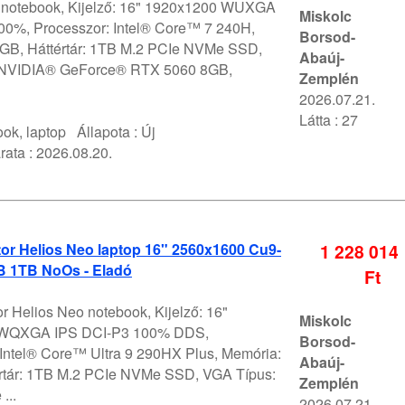
V notebook, Kijelző: 16" 1920x1200 WUXGA
Miskolc
0%, Processzor: Intel® Core™ 7 240H,
Borsod-
GB, Háttértár: 1TB M.2 PCIe NVMe SSD,
Abaúj-
 NVIDIA® GeForce® RTX 5060 8GB,
Zemplén
2026.07.21.
Látta : 27
ok, laptop
Állapota :
Új
rata :
2026.08.20.
or Helios Neo laptop 16" 2560x1600 Cu9-
1 228 014
 1TB NoOs - Eladó
Ft
r Helios Neo notebook, Kijelző: 16"
Miskolc
WQXGA IPS DCI-P3 100% DDS,
Borsod-
 Intel® Core™ Ultra 9 290HX Plus, Memória:
Abaúj-
rtár: 1TB M.2 PCIe NVMe SSD, VGA Típus:
Zemplén
...
2026.07.21.