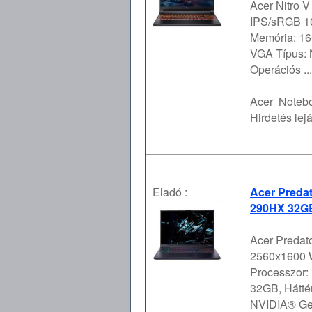
Acer Nitro 
IPS/sRGB 10
Memória: 16
VGA Típus:
Operációs ...
Acer
Notebo
Hirdetés lejá
Eladó :
Acer Predat
290HX 32GB
Acer Predato
2560x1600 
Processzor:
32GB, Hátté
NVIDIA® Ge 