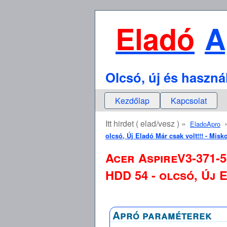
Eladó
A
Olcsó, új és haszná
Kezdőlap
Kapcsolat
Itt hirdet ( elad/vesz ) »
EladoApro
olcsó, Új Eladó Már csak volt!!! - Mis
Acer AspireV3-371-5
HDD 54 - olcsó, Új 
Apró paraméterek