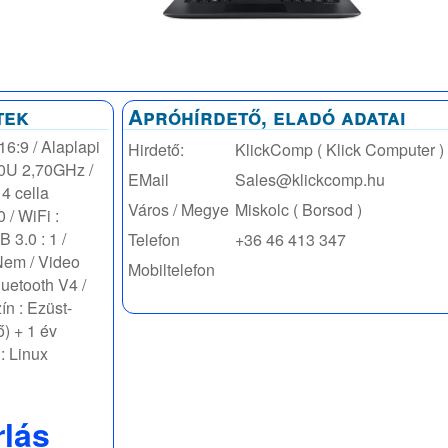
tek
Apróhírdető, eladó adatai
6:9 / Alaplapi
Hirdető:
KlickComp ( Klick Computer )
200U 2,70GHz /
EMail
Sales@klickcomp.hu
4 cella
Város / Megye
Miskolc ( Borsod )
 / WiFi :
 3.0 : 1 /
Telefon
+36 46 413 347
Nem / Video
Mobiltelefon
uetooth V4 /
ín : Ezüst-
ő) + 1 év
 : Linux
rlás