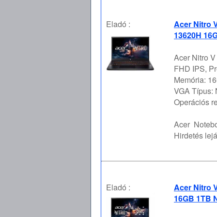
Eladó :
Acer Nitro 
13620H 16G
Acer Nitro V
FHD IPS, Pr
Memória: 16
VGA Típus:
Operációs re 
Acer
Notebo
Hirdetés lejá
Eladó :
Acer Nitro 
16GB 1TB N