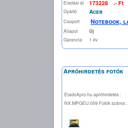
173228
.- Ft
Eladási ár
Acer
Gyártó
Notebook, l
Csoport
Állapot
Új
Garancia
1 év
Apróhirdetés fotók
EladoApro.hu apróhirdetés :
NX.MPGEU.059
Fotók száma :