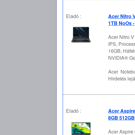
Eladó :
Acer Nitro
1TB NoOs -
Acer Nitro 
IPS, Proces
16GB, Hátté
NVIDIA® GeF
Acer
Notebo
Hirdetés lejá
Eladó :
Acer Aspir
8GB 512GB 
Acer Aspire