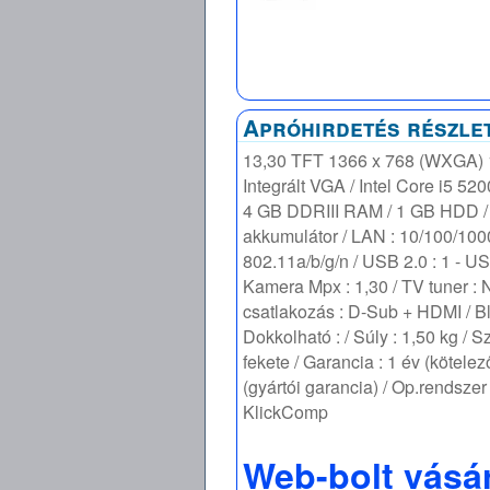
Apróhirdetés részle
13,30 TFT 1366 x 768 (WXGA) 1
Integrált VGA / Intel Core i5 5
4 GB DDRIII RAM / 1 GB HDD / 
akkumulátor / LAN : 10/100/1000
802.11a/b/g/n / USB 2.0 : 1 - USB
Kamera Mpx : 1,30 / TV tuner : 
csatlakozás : D-Sub + HDMI / Bl
Dokkolható : / Súly : 1,50 kg / Sz
fekete / Garancia : 1 év (kötelez
(gyártói garancia) / Op.rendszer
KlickComp
Web-bolt vásá