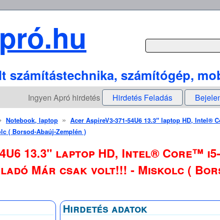
pró.hu
lt számítástechnika, számítógép, mob
Ingyen Apró hirdetés
Hirdetés Feladás
Bejele
»
»
Notebook, laptop
Acer AspireV3-371-54U6 13.3" laptop HD, Intel® 
kolc ( Borsod-Abaúj-Zemplén )
4U6 13.3" laptop HD, Intel® Core™ i5
Eladó Már csak volt!!! - Miskolc ( Bo
Hirdetés adatok