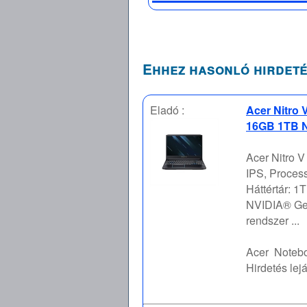
Ehhez hasonló hirdeté
Eladó :
Acer Nitro 
16GB 1TB N
Acer Nitro 
IPS, Proces
Háttértár: 
NVIDIA® Ge
rendszer ...
Acer
Notebo
Hirdetés lejá