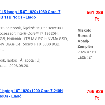
V 15 lapop 15,6" 1920x1080 Core i7
561 289
B 1TB NoOs - Eladó
Ft
 15 notebook, Kijelző: 15,6" 1920x1080
Miskolc
ocesszor: Intel® Core™ i7 13620H,
Borsod-
GB, Háttértár: 1TB M.2 PCIe NVMe SSD,
Abaúj-
 NVIDIA® GeForce® RTX 5060 8GB,
Zemplén
...
2026.07.21.
Látta : 21
ok, laptop
Állapota :
Új
rata :
2026.08.20.
V laptop 16" 1920x1200 Core 7-240H
766 928
oOs - Eladó
Ft