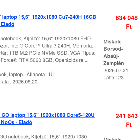
 V laptop 15,6" 1920x1080 Cu7-240H 16GB
634 048
 Eladó
Ft
V notebook, Kijelző: 15,6" 1920x1080 FHD
Miskolc
szor: Intel® Core™ Ultra 7 240H, Memória:
Borsod-
rtár: 1TB M.2 PCIe NVMe SSD, VGA Típus:
Abaúj-
orce® RTX 5060 8GB, Operációs re ...
Zemplén
2026.07.21.
ok, laptop
Állapota :
Új
Látta : 23
rata :
2026.08.20.
e GO laptop 15,6" 1920x1080 Core5-120U
241 643
NoOs - Eladó
Ft
 GO notebook, Kijelző: 15,6" 1920x1080
Miskolc