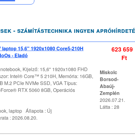
sek - számítástechnika ingyen apróhírdet
V laptop 15,6" 1920x1080 Core5-210H
623 659
oOs - Eladó
Ft
V notebook, Kijelző: 15,6" 1920x1080 FHD
Miskolc
szor: Intel® Core™ 5 210H, Memória: 16GB,
Borsod-
1TB M.2 PCIe NVMe SSD, VGA Típus:
Abaúj-
Force® RTX 5060 8GB, Operációs
Zemplén
2026.07.21.
Látta : 28
ok, laptop
Állapota :
Új
rata :
2026.08.20.