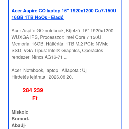
Acer Aspire GO laptop 16" 1920x1200 Cu7-150U
16GB 1TB NoOs - Eladó
Acer Aspire GO notebook, Kijelző: 16" 1920x1200
WUXGA IPS, Processzor: Intel Core 7 150U,
Memória: 16GB, Háttértár: 1TB M.2 PCIe NVMe
SSD, VGA Típus: Intel® Graphics, Operációs
rendszer: Nincs AG16-71 ...
Acer
Notebook, laptop
Állapota :
Új
Hirdetés lejárata :
2026.08.20.
284 239
Ft
Miskolc
Borsod-
Abaúj-