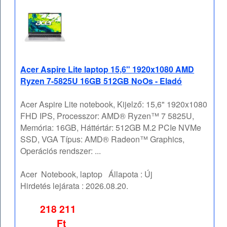
Acer Aspire Lite laptop 15,6" 1920x1080 AMD
Ryzen 7-5825U 16GB 512GB NoOs - Eladó
Acer Aspire Lite notebook, Kijelző: 15,6" 1920x1080
FHD IPS, Processzor: AMD® Ryzen™ 7 5825U,
Memória: 16GB, Háttértár: 512GB M.2 PCIe NVMe
SSD, VGA Típus: AMD® Radeon™ Graphics,
Operációs rendszer: ...
Acer
Notebook, laptop
Állapota :
Új
Hirdetés lejárata :
2026.08.20.
218 211
Ft