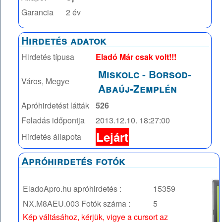
Garancia
2 év
Hirdetés adatok
Hirdetés típusa
Eladó Már csak volt!!!
Miskolc
-
Borsod-
Város, Megye
Abaúj-Zemplén
Apróhirdetést látták
526
Feladás időpontja
2013.12.10. 18:27:00
Lejárt
Hirdetés állapota
Apróhirdetés fotók
EladoApro.hu apróhirdetés :
15359
NX.M8AEU.003
Fotók száma :
5
Kép váltásához, kérjük, vigye a cursort az