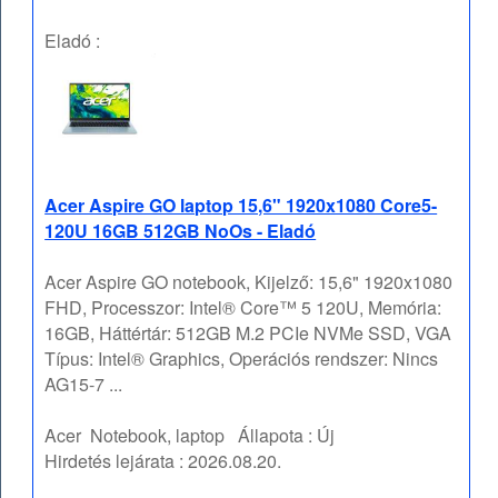
Eladó :
Acer Aspire GO laptop 15,6" 1920x1080 Core5-
120U 16GB 512GB NoOs - Eladó
Acer Aspire GO notebook, Kijelző: 15,6" 1920x1080
FHD, Processzor: Intel® Core™ 5 120U, Memória:
16GB, Háttértár: 512GB M.2 PCIe NVMe SSD, VGA
Típus: Intel® Graphics, Operációs rendszer: Nincs
AG15-7 ...
Acer
Notebook, laptop
Állapota :
Új
Hirdetés lejárata :
2026.08.20.