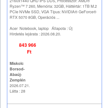
2160x1440 QHD IPS DDS, Processzor: AMD®
Ryzen™ 7 260, Memória: 32GB, Háttértár: 1TB M.2
PCIe NVMe SSD, VGA Típus: NVIDIA® GeForce®
RTX 5070 8GB, Operációs ...
Acer
Notebook, laptop
Állapota :
Új
Hirdetés lejárata :
2026.08.20.
843 966
Ft
Miskolc
Borsod-
Abaúj-
Zemplén
2026.07.21.
Látta : 28