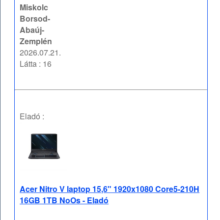
Miskolc
Borsod-
Abaúj-
Zemplén
2026.07.21.
Látta : 16
Eladó :
Acer Nitro V laptop 15,6" 1920x1080 Core5-210H
16GB 1TB NoOs - Eladó