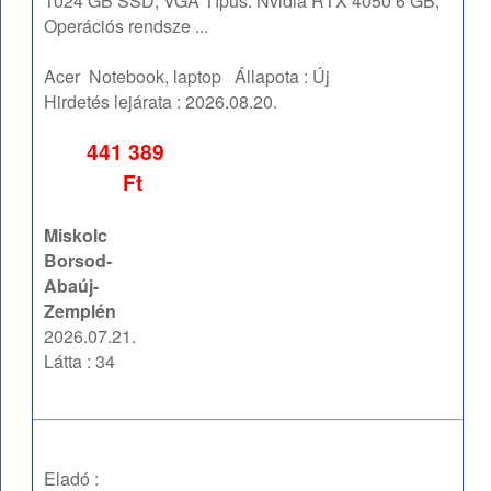
1024 GB SSD, VGA Típus: Nvidia RTX 4050 6 GB,
Operációs rendsze ...
Acer
Notebook, laptop
Állapota :
Új
Hirdetés lejárata :
2026.08.20.
441 389
Ft
Miskolc
Borsod-
Abaúj-
Zemplén
2026.07.21.
Látta : 34
Eladó :