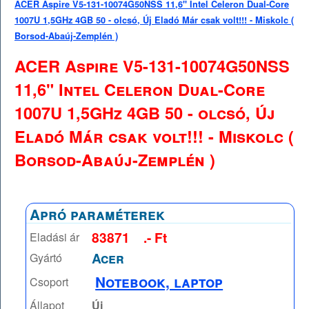
ACER Aspire V5-131-10074G50NSS 11,6" Intel Celeron Dual-Core
1007U 1,5GHz 4GB 50 - olcsó, Új Eladó Már csak volt!!! - Miskolc (
Borsod-Abaúj-Zemplén )
ACER Aspire V5-131-10074G50NSS
11,6" Intel Celeron Dual-Core
1007U 1,5GHz 4GB 50 - olcsó, Új
Eladó Már csak volt!!! - Miskolc (
Borsod-Abaúj-Zemplén )
Apró paraméterek
83871
.- Ft
Eladási ár
Acer
Gyártó
Notebook, laptop
Csoport
Állapot
Új