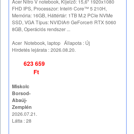
Acer Nitro V notebook, Kijelző: 15,6" 1920x1080
FHD IPS, Processzor: Intel® Core™ 5 210H,
Memória: 16GB, Háttértár: 1TB M.2 PCIe NVMe
SSD, VGA Típus: NVIDIA® GeForce® RTX 5060
8GB, Operációs rendszer ...
Acer
Notebook, laptop
Állapota :
Új
Hirdetés lejárata :
2026.08.20.
623 659
Ft
Miskolc
Borsod-
Abaúj-
Zemplén
2026.07.21.
Látta : 28