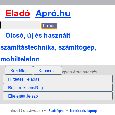
Eladó
Apró.hu
Olcsó, új és használt
számítástechnika, számítógép,
mobiltelefon
Kezdőlap
Kapcsolat
Ingyen Apró hirdetés
Hirdetés Feladás
Bejelentkezés/Reg.
Elfelejtett Jelszó
Itt hirdet ( elad/vesz ) »
»
»
EladoApro
Notebook, laptop