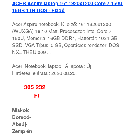
ACER Aspire laptop 16" 1920x1200 Core 7 150U
16GB 1TB DOS - Eladó
Acer Aspire notebook, Kijelző: 16" 1920x1200
(WUXGA) 16:10 Matt, Processzor: Intel Core 7
150U, Memória: 16GB DDR4, Háttértár: 1024 GB
SSD, VGA Típus: 0 GB, Operációs rendszer: DOS
NX.JTHEU.009 ...
Acer
Notebook, laptop
Állapota :
Új
Hirdetés lejárata :
2026.08.20.
305 232
Ft
Miskolc
Borsod-
Abaúj-
Zemplén