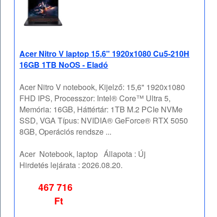
Acer Nitro V laptop 15,6" 1920x1080 Cu5-210H
16GB 1TB NoOS - Eladó
Acer Nitro V notebook, Kijelző: 15,6" 1920x1080
FHD IPS, Processzor: Intel® Core™ Ultra 5,
Memória: 16GB, Háttértár: 1TB M.2 PCIe NVMe
SSD, VGA Típus: NVIDIA® GeForce® RTX 5050
8GB, Operációs rendsze ...
Acer
Notebook, laptop
Állapota :
Új
Hirdetés lejárata :
2026.08.20.
467 716
Ft