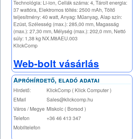
Technológia: Li-ion, Cellák száma: 4, Tárolt energia:
37 wattóra, Elektromos töltés: 2500 mAh, Töltő
teljesítmény: 40 watt, Anyag: Műanyag, Alap szín:
Ezüst, Szélesség (max.): 285,00 mm, Magasság
(max.): 27,30 mm, Mélység (max.): 202,0 mm, Nettó
súly: 1,38 kg NX.M8AEU.003
KlickComp
Web-bolt vásárlás
Apróhírdető, eladó adatai
Hirdető:
KlickComp ( Klick Computer )
EMail
Sales@klickcomp.hu
Város / Megye
Miskolc ( Borsod )
Telefon
+36 46 413 347
Mobiltelefon