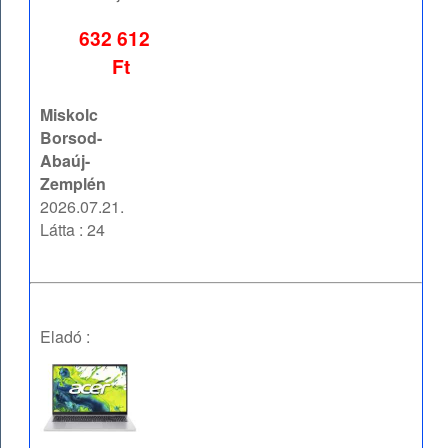
632 612
Ft
Miskolc
Borsod-
Abaúj-
Zemplén
2026.07.21.
Látta : 24
Eladó :