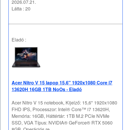
2026.07.21.
Látta : 20
Eladó :
Acer Nitro V 15 lapop 15,6" 1920x1080 Core i7
13620H 16GB 1TB NoOs - Eladó
Acer Nitro V 15 notebook, Kijelző: 15,6" 1920x1080
FHD IPS, Processzor: Intel® Core™ i7 13620H,
Memória: 16GB, Háttértár: 1TB M.2 PCIe NVMe
SSD, VGA Típus: NVIDIA® GeForce® RTX 5060
8GB, Operációs re ...