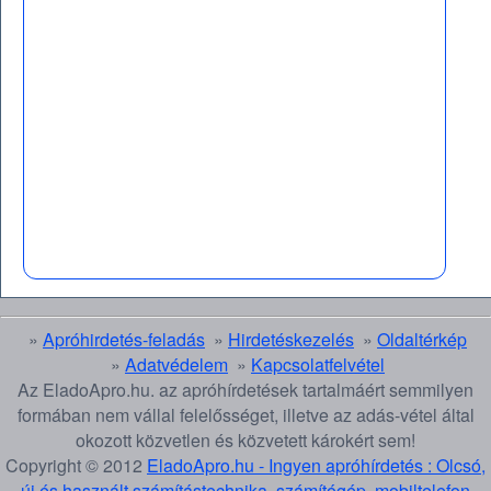
»
Apróhirdetés-feladás
»
Hirdetéskezelés
»
Oldaltérkép
»
Adatvédelem
»
Kapcsolatfelvétel
Az EladoApro.hu. az apróhírdetések tartalmáért semmilyen
formában nem vállal felelősséget, illetve az adás-vétel által
okozott közvetlen és közvetett károkért sem!
Copyright © 2012
EladoApro.hu - Ingyen apróhírdetés : Olcsó,
új és használt számítástechnika, számítógép, mobiltelefon