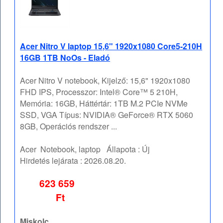
Acer Nitro V laptop 15,6" 1920x1080 Core5-210H
16GB 1TB NoOs - Eladó
Acer Nitro V notebook, Kijelző: 15,6" 1920x1080
FHD IPS, Processzor: Intel® Core™ 5 210H,
Memória: 16GB, Háttértár: 1TB M.2 PCIe NVMe
SSD, VGA Típus: NVIDIA® GeForce® RTX 5060
8GB, Operációs rendszer ...
Acer
Notebook, laptop
Állapota :
Új
Hirdetés lejárata :
2026.08.20.
623 659
Ft
Miskolc