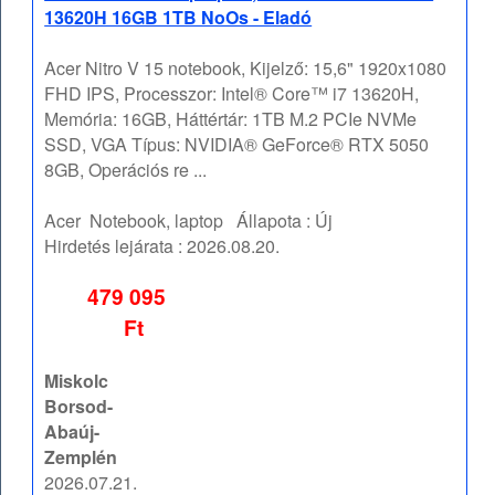
13620H 16GB 1TB NoOs - Eladó
Acer Nitro V 15 notebook, Kijelző: 15,6" 1920x1080
FHD IPS, Processzor: Intel® Core™ i7 13620H,
Memória: 16GB, Háttértár: 1TB M.2 PCIe NVMe
SSD, VGA Típus: NVIDIA® GeForce® RTX 5050
8GB, Operációs re ...
Acer
Notebook, laptop
Állapota :
Új
Hirdetés lejárata :
2026.08.20.
479 095
Ft
Miskolc
Borsod-
Abaúj-
Zemplén
2026.07.21.