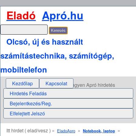
Eladó
Apró.hu
Olcsó, új és használt
számítástechnika, számítógép,
mobiltelefon
Kezdőlap
Kapcsolat
Ingyen Apró hirdetés
Hirdetés Feladás
Bejelentkezés/Reg.
Elfelejtett Jelszó
Itt hirdet ( elad/vesz ) »
»
»
EladoApro
Notebook, laptop