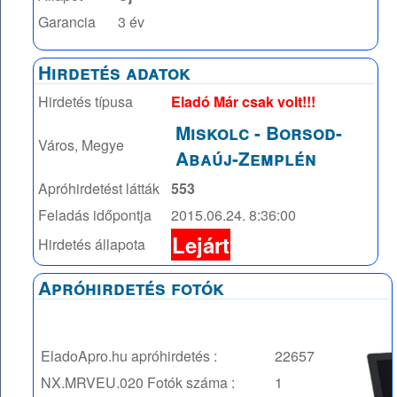
Garancia
3 év
Hirdetés adatok
Hirdetés típusa
Eladó Már csak volt!!!
Miskolc
-
Borsod-
Város, Megye
Abaúj-Zemplén
Apróhirdetést látták
553
Feladás időpontja
2015.06.24. 8:36:00
Lejárt
Hirdetés állapota
Apróhirdetés fotók
EladoApro.hu apróhirdetés :
22657
NX.MRVEU.020
Fotók száma :
1