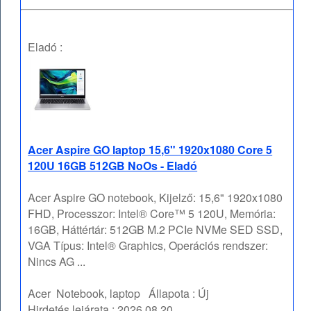
Eladó :
Acer Aspire GO laptop 15,6" 1920x1080 Core 5
120U 16GB 512GB NoOs - Eladó
Acer Aspire GO notebook, Kijelző: 15,6" 1920x1080
FHD, Processzor: Intel® Core™ 5 120U, Memória:
16GB, Háttértár: 512GB M.2 PCIe NVMe SED SSD,
VGA Típus: Intel® Graphics, Operációs rendszer:
Nincs AG ...
Acer
Notebook, laptop
Állapota :
Új
Hirdetés lejárata :
2026.08.20.