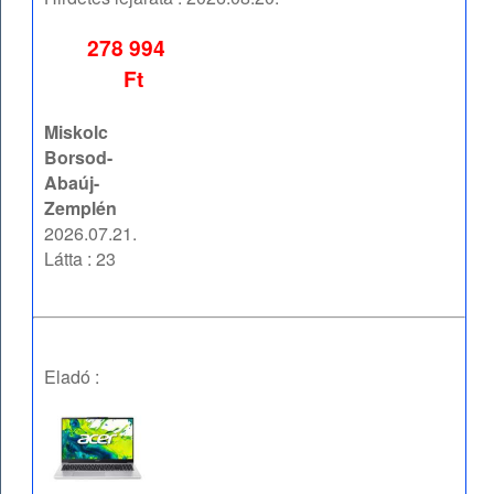
278 994
Ft
Miskolc
Borsod-
Abaúj-
Zemplén
2026.07.21.
Látta : 23
Eladó :