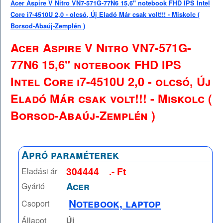
Acer Aspire V Nitro VN7-571G-77N6 15,6" notebook FHD IPS Intel
Core i7-4510U 2,0 - olcsó, Új Eladó Már csak volt!!! - Miskolc (
Borsod-Abaúj-Zemplén )
Acer Aspire V Nitro VN7-571G-
77N6 15,6" notebook FHD IPS
Intel Core i7-4510U 2,0 - olcsó, Új
Eladó Már csak volt!!! - Miskolc (
Borsod-Abaúj-Zemplén )
Apró paraméterek
304444
.- Ft
Eladási ár
Acer
Gyártó
Notebook, laptop
Csoport
Állapot
Új