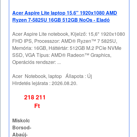
Acer Aspire Lite laptop 15,6" 1920x1080 AMD
Ryzen 7-5825U 16GB 512GB NoOs - Eladó
Acer Aspire Lite notebook, Kijelző: 15,6" 1920x1080
FHD IPS, Processzor: AMD® Ryzen™ 7 5825U,
Memória: 16GB, Háttértár: 512GB M.2 PCIe NVMe
SSD, VGA Típus: AMD® Radeon™ Graphics,
Operációs rendszer: ...
Acer
Notebook, laptop
Állapota :
Új
Hirdetés lejárata :
2026.08.20.
218 211
Ft
Miskolc
Borsod-
Abaúj-