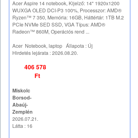
Acer Aspire 14 notebook, Kijelző: 14" 1920x1200
WUXGA OLED DCI-P3 100%, Processzor: AMD®
Ryzen™ 7 350, Memória: 16GB, Háttértár: 1TB M.2
PCIe NVMe SED SSD, VGA Típus: AMD®
Radeon™ 860M, Operációs rend ...
Acer
Notebook, laptop
Állapota :
Új
Hirdetés lejárata :
2026.08.20.
406 578
Ft
Miskolc
Borsod-
Abaúj-
Zemplén
2026.07.21.
Látta : 16