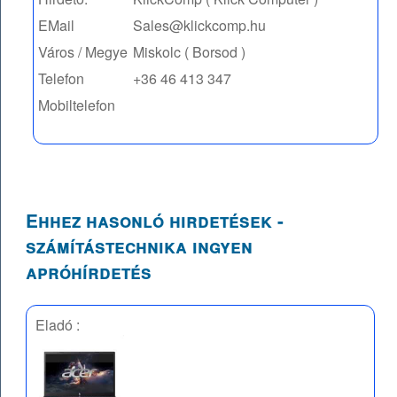
EMail
Sales@klickcomp.hu
Város / Megye
Miskolc ( Borsod )
Telefon
+36 46 413 347
Mobiltelefon
Ehhez hasonló hirdetések -
számítástechnika ingyen
apróhírdetés
Eladó :