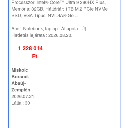
Processzor: Intel® Core™ Ultra 9 290HX Plus,
Memória: 32GB, Háttértár: 1TB M.2 PCIe NVMe
SSD, VGA Típus: NVIDIA® Ge ...
Acer
Notebook, laptop
Állapota :
Új
Hirdetés lejárata :
2026.08.20.
1 228 014
Ft
Miskolc
Borsod-
Abaúj-
Zemplén
2026.07.21.
Látta : 30