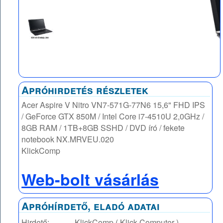
Apróhirdetés részletek
Acer Aspire V Nitro VN7-571G-77N6 15,6" FHD IPS
/ GeForce GTX 850M / Intel Core i7-4510U 2,0GHz /
8GB RAM / 1TB+8GB SSHD / DVD író / fekete
notebook NX.MRVEU.020
KlickComp
Web-bolt vásárlás
Apróhírdető, eladó adatai
Hirdető:
KlickComp ( Klick Computer )