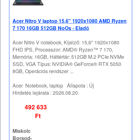
Acer Nitro V laptop 15,6" 1920x1080 AMD Ryzen
7 170 16GB 512GB NoOs - Eladó
Acer Nitro V notebook, Kijelző: 15,6" 1920x1080
FHD IPS, Processzor: AMD® Ryzen™ 7 170,
Memória: 16GB, Háttértár: 512GB M.2 PCIe NVMe
SSD, VGA Típus: NVIDIA® GeForce® RTX 5050
8GB, Operációs rendszer ...
Acer
Notebook, laptop
Állapota :
Új
Hirdetés lejárata :
2026.08.20.
492 633
Ft
Miskolc
Borsod-