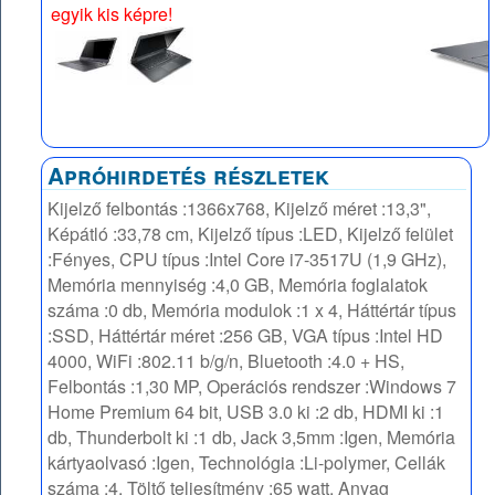
egyik kis képre!
Apróhirdetés részletek
Kijelző felbontás :1366x768, Kijelző méret :13,3",
Képátló :33,78 cm, Kijelző típus :LED, Kijelző felület
:Fényes, CPU típus :Intel Core i7-3517U (1,9 GHz),
Memória mennyiség :4,0 GB, Memória foglalatok
száma :0 db, Memória modulok :1 x 4, Háttértár típus
:SSD, Háttértár méret :256 GB, VGA típus :Intel HD
4000, WiFi :802.11 b/g/n, Bluetooth :4.0 + HS,
Felbontás :1,30 MP, Operációs rendszer :Windows 7
Home Premium 64 bit, USB 3.0 ki :2 db, HDMI ki :1
db, Thunderbolt ki :1 db, Jack 3,5mm :Igen, Memória
kártyaolvasó :Igen, Technológia :Li-polymer, Cellák
száma :4, Töltő teljesítmény :65 watt, Anyag