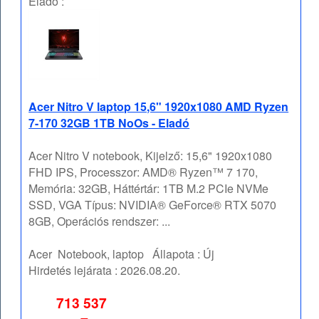
Eladó :
Acer Nitro V laptop 15,6" 1920x1080 AMD Ryzen
7-170 32GB 1TB NoOs - Eladó
Acer Nitro V notebook, Kijelző: 15,6" 1920x1080
FHD IPS, Processzor: AMD® Ryzen™ 7 170,
Memória: 32GB, Háttértár: 1TB M.2 PCIe NVMe
SSD, VGA Típus: NVIDIA® GeForce® RTX 5070
8GB, Operációs rendszer: ...
Acer
Notebook, laptop
Állapota :
Új
Hirdetés lejárata :
2026.08.20.
713 537