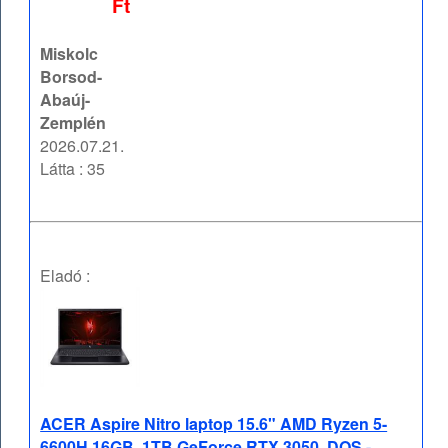
Ft
Miskolc
Borsod-
Abaúj-
Zemplén
2026.07.21.
Látta : 35
Eladó :
ACER Aspire Nitro laptop 15.6" AMD Ryzen 5-
6600H 16GB, 1TB GeForce RTX 3050, DOS -