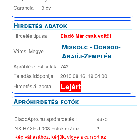
Garancia
3 év
Hirdetés adatok
Hirdetés típusa
Eladó Már csak volt!!!
Miskolc
-
Borsod-
Város, Megye
Abaúj-Zemplén
Apróhirdetést látták
742
Feladás időpontja
2013.08.16. 19:34:00
Lejárt
Hirdetés állapota
Apróhirdetés fotók
EladoApro.hu apróhirdetés :
9875
NX.RYXEU.003
Fotók száma :
2
Kép váltásához, kérjük, vigye a cursort az