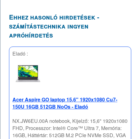
Ehhez hasonló hirdetések -
számítástechnika ingyen
apróhírdetés
Eladó :
Acer Aspire GO laptop 15,6" 1920x1080 Cu7-
150U 16GB 512GB NoOs - Eladó
NX.JW6EU.00A notebook, Kijelző: 15,6" 1920x1080
FHD, Processzor: Intel® Core™ Ultra 7, Memória:
16GB, Háttértár: 512GB M.2 PCIe NVMe SSD, VGA