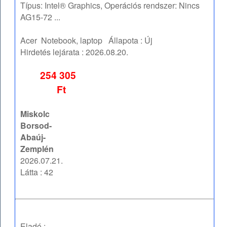
Típus: Intel® Graphics, Operációs rendszer: Nincs
AG15-72 ...
Acer
Notebook, laptop
Állapota :
Új
Hirdetés lejárata :
2026.08.20.
254 305
Ft
Miskolc
Borsod-
Abaúj-
Zemplén
2026.07.21.
Látta : 42
Eladó :