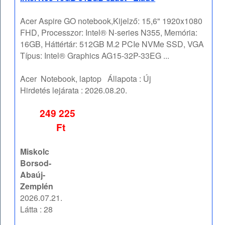
Acer Aspire GO notebook,Kijelző: 15,6" 1920x1080
FHD, Processzor: Intel® N-series N355, Memória:
16GB, Háttértár: 512GB M.2 PCIe NVMe SSD, VGA
Típus: Intel® Graphics AG15-32P-33EG ...
Acer
Notebook, laptop
Állapota :
Új
Hirdetés lejárata :
2026.08.20.
249 225
Ft
Miskolc
Borsod-
Abaúj-
Zemplén
2026.07.21.
Látta : 28