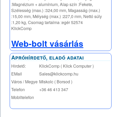
:Magnézium + alumínium, Alap szín :Fekete,
Szélesség (max.) :324,00 mm, Magasság (max.)
:15,00 mm, Mélység (max.) :227,0 mm, Nettó súly
:1,20 kg, Csomag tartalma :egér 52574
KlickComp
Web-bolt vásárlás
Apróhírdető, eladó adatai
Hirdető:
KlickComp ( Klick Computer )
EMail
Sales@klickcomp.hu
Város / Megye
Miskolc ( Borsod )
Telefon
+36 46 413 347
Mobiltelefon