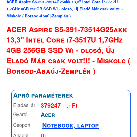
ACER Aspire S5-391-73514G25akk 13,3" Intel Core i7-3517U
1,7GHz 4GB 256GB SSD Wi - olcsó, Új Eladó Már csak volt!!! -
Miskolc ( Borsod-Abaúj-Zemplén )
ACER Aspire S5-391-73514G25akk
13,3" Intel Core i7-3517U 1,7GHz
4GB 256GB SSD Wi - olcsó, Új
Eladó Már csak volt!!! - Miskolc (
Borsod-Abaúj-Zemplén )
Apró paraméterek
379247
.- Ft
Eladási ár
Acer
Gyártó
Notebook, laptop
Csoport
Állapot
Új