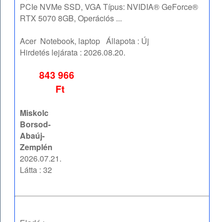
PCIe NVMe SSD, VGA Típus: NVIDIA® GeForce®
RTX 5070 8GB, Operációs ...
Acer
Notebook, laptop
Állapota :
Új
Hirdetés lejárata :
2026.08.20.
843 966
Ft
Miskolc
Borsod-
Abaúj-
Zemplén
2026.07.21.
Látta : 32