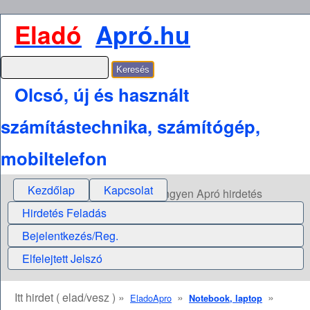
Eladó
Apró.hu
Olcsó, új és használt
számítástechnika, számítógép,
mobiltelefon
Kezdőlap
Kapcsolat
Ingyen Apró hirdetés
Hirdetés Feladás
Bejelentkezés/Reg.
Elfelejtett Jelszó
Itt hirdet ( elad/vesz ) »
»
»
EladoApro
Notebook, laptop