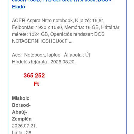
Eladó
ACER Aspire Nitro notebook, Kijelző: 15,6",
Felbontás: 1920 x 1080, Memória: 16 GB, Háttértár
mérete: 1024 GB, Operációs rendszer: DOS
NOTACERNHQSHEU00F ...
Acer
Notebook, laptop
Állapota :
Új
Hirdetés lejárata :
2026.08.20.
365 252
Ft
Miskolc
Borsod-
Abaúj-
Zemplén
2026.07.21.
Látta : 28