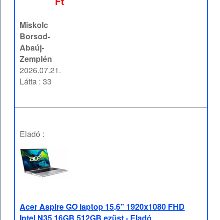
Ft
Miskolc
Borsod-
Abaúj-
Zemplén
2026.07.21.
Látta : 33
Eladó :
Acer Aspire GO laptop 15,6" 1920x1080 FHD
Intel N35 16GB 512GB ezüst - Eladó