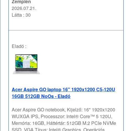
Zemplén
2026.07.21.
Látta : 30
Eladó :
Acer Aspire GO laptop 16" 1920x1200 C5-120U
16GB 512GB NoOs - Eladó
Acer Aspire GO notebook, Kijelző: 16" 1920x1200
WUXGA IPS, Processzor: Intel® Core™ 5 120U,
Memória: 16GB, Háttértár: 512GB M.2 PCIe NVMe
SSD, VGA Típus: Intel® Graphics, Operációs