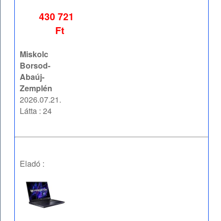
430 721
Ft
Miskolc
Borsod-
Abaúj-
Zemplén
2026.07.21.
Látta : 24
Eladó :