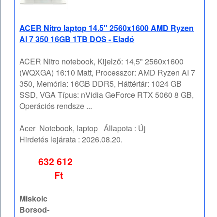
ACER Nitro laptop 14.5" 2560x1600 AMD Ryzen
AI 7 350 16GB 1TB DOS - Eladó
ACER Nitro notebook, Kijelző: 14,5" 2560x1600
(WQXGA) 16:10 Matt, Processzor: AMD Ryzen AI 7
350, Memória: 16GB DDR5, Háttértár: 1024 GB
SSD, VGA Típus: nVidia GeForce RTX 5060 8 GB,
Operációs rendsze ...
Acer
Notebook, laptop
Állapota :
Új
Hirdetés lejárata :
2026.08.20.
632 612
Ft
Miskolc
Borsod-