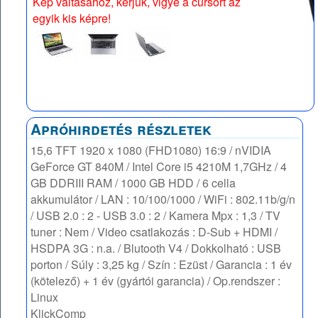
Kép váltásához, kérjük, vigye a cursort az
egyik kis képre!
Apróhirdetés részletek
15,6 TFT 1920 x 1080 (FHD1080) 16:9 / nVIDIA
GeForce GT 840M / Intel Core i5 4210M 1,7GHz / 4
GB DDRIII RAM / 1000 GB HDD / 6 cella
akkumulátor / LAN : 10/100/1000 / WiFi : 802.11b/g/n
/ USB 2.0 : 2 - USB 3.0 : 2 / Kamera Mpx : 1,3 / TV
tuner : Nem / Video csatlakozás : D-Sub + HDMI /
HSDPA 3G : n.a. / Blutooth V4 / Dokkolható : USB
porton / Súly : 3,25 kg / Szín : Ezüst / Garancia : 1 év
(kötelező) + 1 év (gyártói garancia) / Op.rendszer :
Linux
KlickComp