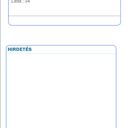
Látta : 34
hirdetés