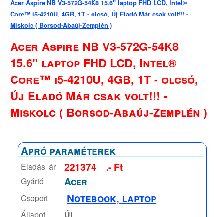
Acer Aspire NB V3-572G-54K8 15.6" laptop FHD LCD, Intel®
Core™ i5-4210U, 4GB, 1T - olcsó, Új Eladó Már csak volt!!! -
Miskolc ( Borsod-Abaúj-Zemplén )
Acer Aspire NB V3-572G-54K8
15.6" laptop FHD LCD, Intel®
Core™ i5-4210U, 4GB, 1T - olcsó,
Új Eladó Már csak volt!!! -
Miskolc ( Borsod-Abaúj-Zemplén )
Apró paraméterek
221374
.- Ft
Eladási ár
Acer
Gyártó
Notebook, laptop
Csoport
Állapot
Új