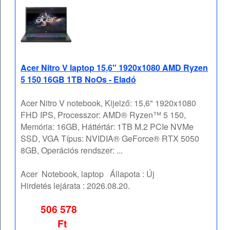
Acer Nitro V laptop 15,6" 1920x1080 AMD Ryzen
5 150 16GB 1TB NoOs - Eladó
Acer Nitro V notebook, Kijelző: 15,6" 1920x1080
FHD IPS, Processzor: AMD® Ryzen™ 5 150,
Memória: 16GB, Háttértár: 1TB M.2 PCIe NVMe
SSD, VGA Típus: NVIDIA® GeForce® RTX 5050
8GB, Operációs rendszer: ...
Acer
Notebook, laptop
Állapota :
Új
Hirdetés lejárata :
2026.08.20.
506 578
Ft