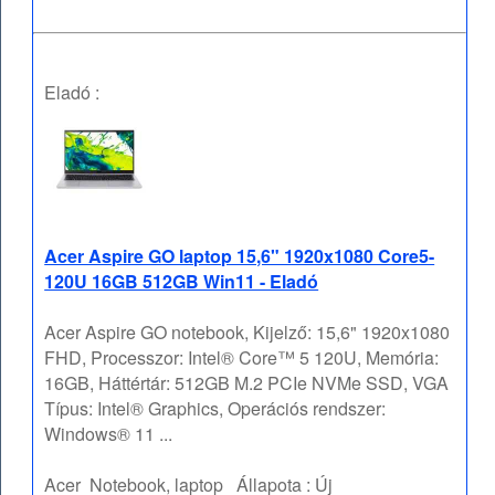
Eladó :
Acer Aspire GO laptop 15,6" 1920x1080 Core5-
120U 16GB 512GB Win11 - Eladó
Acer Aspire GO notebook, Kijelző: 15,6" 1920x1080
FHD, Processzor: Intel® Core™ 5 120U, Memória:
16GB, Háttértár: 512GB M.2 PCIe NVMe SSD, VGA
Típus: Intel® Graphics, Operációs rendszer:
Windows® 11 ...
Acer
Notebook, laptop
Állapota :
Új