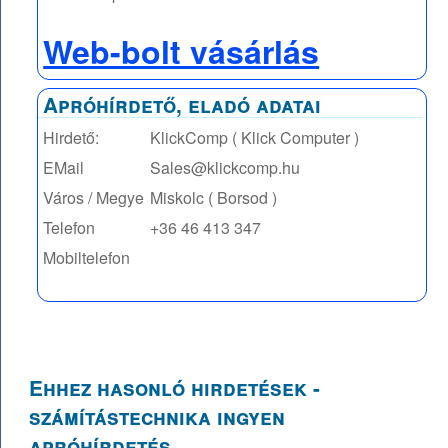
Web-bolt vásárlás
Apróhírdető, eladó adatai
Hirdető:
KlickComp ( Klick Computer )
EMail
Sales@klickcomp.hu
Város / Megye
Miskolc ( Borsod )
Telefon
+36 46 413 347
Mobiltelefon
Ehhez hasonló hirdetések -
számítástechnika ingyen
apróhírdetés