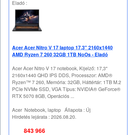
Eladó :
Acer Acer Nitro V 17 laptop 17,3" 2160x1440
AMD Ryzen 7 260 32GB 1TB NoOs - Eladó
Acer Acer Nitro V 17 notebook, Kijelző: 17,3"
2160x1440 QHD IPS DDS, Processzor: AMD®
Ryzen™ 7 260, Memória: 32GB, Háttértár: 1TB M.2
PCIe NVMe SSD, VGA Típus: NVIDIA® GeForce®
RTX 5070 8GB, Operációs ...
Acer
Notebook, laptop
Állapota :
Új
Hirdetés lejárata :
2026.08.20.
843 966