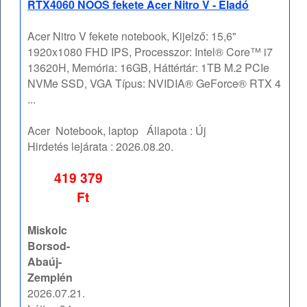
RTX4060 NOOS fekete Acer Nitro V - Eladó
Acer Nitro V fekete notebook, Kijelző: 15,6"
1920x1080 FHD IPS, Processzor: Intel® Core™ i7
13620H, Memória: 16GB, Háttértár: 1TB M.2 PCIe
NVMe SSD, VGA Típus: NVIDIA® GeForce® RTX 4
...
Acer
Notebook, laptop
Állapota :
Új
Hirdetés lejárata :
2026.08.20.
419 379
Ft
Miskolc
Borsod-
Abaúj-
Zemplén
2026.07.21.