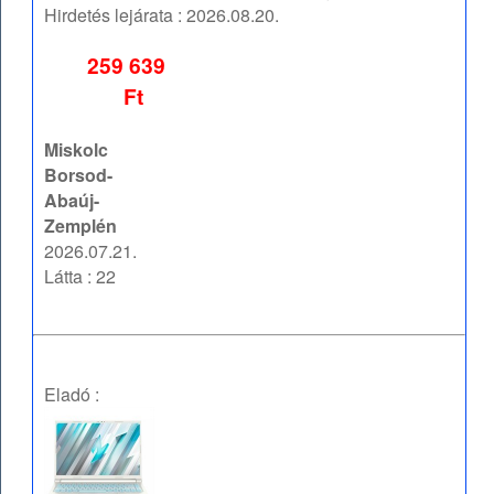
Hirdetés lejárata :
2026.08.20.
259 639
Ft
Miskolc
Borsod-
Abaúj-
Zemplén
2026.07.21.
Látta : 22
Eladó :