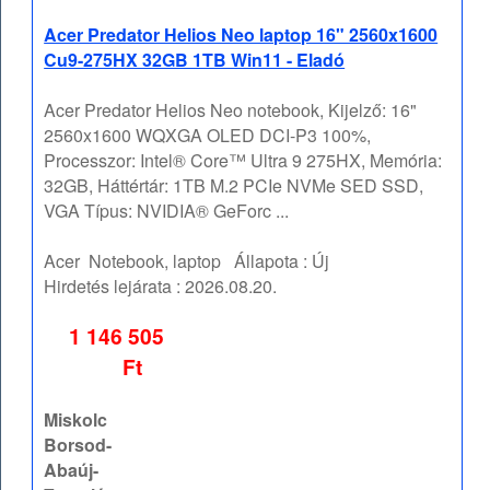
Acer Predator Helios Neo laptop 16" 2560x1600
Cu9-275HX 32GB 1TB Win11 - Eladó
Acer Predator Helios Neo notebook, Kijelző: 16"
2560x1600 WQXGA OLED DCI-P3 100%,
Processzor: Intel® Core™ Ultra 9 275HX, Memória:
32GB, Háttértár: 1TB M.2 PCIe NVMe SED SSD,
VGA Típus: NVIDIA® GeForc ...
Acer
Notebook, laptop
Állapota :
Új
Hirdetés lejárata :
2026.08.20.
1 146 505
Ft
Miskolc
Borsod-
Abaúj-