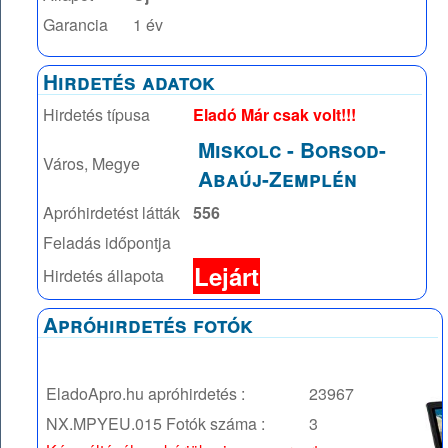
Garancia
1 év
Hirdetés adatok
Hirdetés típusa
Eladó Már csak volt!!!
Miskolc
-
Borsod-
Város, Megye
Abaúj-Zemplén
Apróhirdetést látták
556
Feladás időpontja
Lejárt
Hirdetés állapota
Apróhirdetés fotók
EladoApro.hu apróhirdetés :
23967
NX.MPYEU.015
Fotók száma :
3