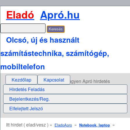
Eladó
Apró.hu
Olcsó, új és használt
számítástechnika, számítógép,
mobiltelefon
Kezdőlap
Kapcsolat
Ingyen Apró hirdetés
Hirdetés Feladás
Bejelentkezés/Reg.
Elfelejtett Jelszó
Itt hirdet ( elad/vesz ) »
»
»
EladoApro
Notebook, laptop