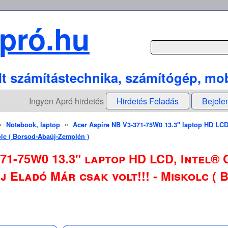
pró.hu
lt számítástechnika, számítógép, mob
Ingyen Apró hirdetés
Hirdetés Feladás
Bejele
»
»
Notebook, laptop
Acer Aspire NB V3-371-75W0 13.3" laptop HD LCD
kolc ( Borsod-Abaúj-Zemplén )
71-75W0 13.3" laptop HD LCD, Intel® 
Új Eladó Már csak volt!!! - Miskolc (