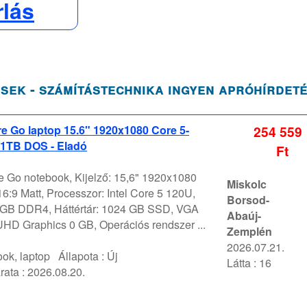
rlás
sek - számítástechnika ingyen apróhírdet
e Go laptop 15.6" 1920x1080 Core 5-
254 559
1TB DOS - Eladó
Ft
 Go notebook, Kijelző: 15,6" 1920x1080
Miskolc
:9 Matt, Processzor: Intel Core 5 120U,
Borsod-
GB DDR4, Háttértár: 1024 GB SSD, VGA
Abaúj-
 UHD Graphics 0 GB, Operációs rendszer ...
Zemplén
2026.07.21.
ok, laptop
Állapota :
Új
Látta : 16
rata :
2026.08.20.