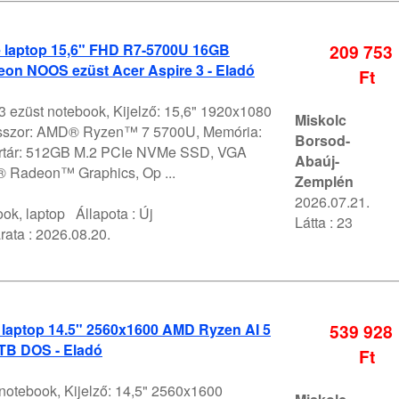
e laptop 15,6" FHD R7-5700U 16GB
209 753
on NOOS ezüst Acer Aspire 3 - Eladó
Ft
3 ezüst notebook, Kijelző: 15,6" 1920x1080
Miskolc
sszor: AMD® Ryzen™ 7 5700U, Memória:
Borsod-
értár: 512GB M.2 PCIe NVMe SSD, VGA
Abaúj-
 Radeon™ Graphics, Op ...
Zemplén
2026.07.21.
ok, laptop
Állapota :
Új
Látta : 23
rata :
2026.08.20.
 laptop 14.5" 2560x1600 AMD Ryzen AI 5
539 928
TB DOS - Eladó
Ft
notebook, Kijelző: 14,5" 2560x1600