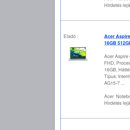
Hirdetés lejá
Eladó :
Acer Aspir
16GB 512GB
Acer Aspire
FHD, Proces
16GB, Hátt
Típus: Intel
AG15-7 ...
Acer
Notebo
Hirdetés lejá