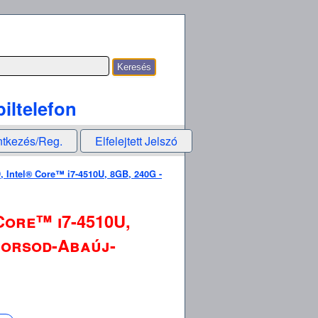
iltelefon
ntkezés/Reg.
Elfelejtett Jelszó
, Intel® Core™ i7-4510U, 8GB, 240G -
Core™ i7-4510U,
 Borsod-Abaúj-