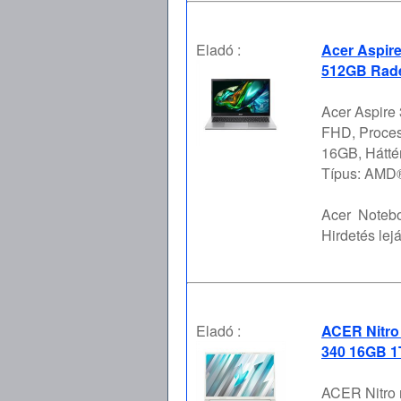
Eladó :
Acer Aspir
512GB Rade
Acer Aspire 
FHD, Proce
16GB, Hátt
Típus: AMD®
Acer
Notebo
Hirdetés lejá
Eladó :
ACER Nitro
340 16GB 1
ACER Nitro 