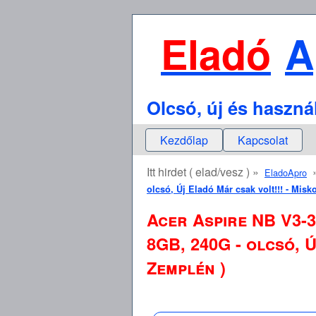
Eladó
A
Olcsó, új és haszná
Kezdőlap
Kapcsolat
Itt hirdet ( elad/vesz ) »
EladoApro
olcsó, Új Eladó Már csak volt!!! - Mis
Acer Aspire NB V3-3
8GB, 240G - olcsó, 
Zemplén )