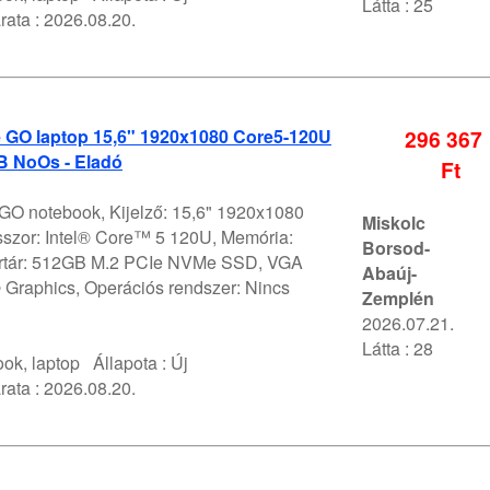
Látta : 25
rata :
2026.08.20.
e GO laptop 15,6" 1920x1080 Core5-120U
296 367
 NoOs - Eladó
Ft
 GO notebook, Kijelző: 15,6" 1920x1080
Miskolc
szor: Intel® Core™ 5 120U, Memória:
Borsod-
értár: 512GB M.2 PCIe NVMe SSD, VGA
Abaúj-
® Graphics, Operációs rendszer: Nincs
Zemplén
2026.07.21.
Látta : 28
ok, laptop
Állapota :
Új
rata :
2026.08.20.