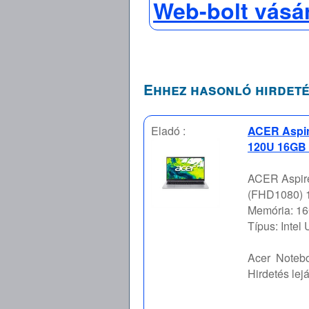
Web-bolt vásá
Ehhez hasonló hirdeté
Eladó :
ACER Aspir
120U 16GB 
ACER Aspire
(FHD1080) 16
Memória: 16
Típus: Intel
Acer
Notebo
Hirdetés lejá