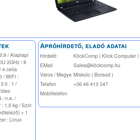
tek
Apróhírdető, eladó adatai
:9 / Alaplapi
Hirdető:
KlickComp ( Klick Computer )
10U 2GHz / 8
EMail
Sales@klickcomp.hu
4 cella
Város / Megye
Miskolc ( Borsod )
 / WiFi :
.0 : 1 /
Telefon
+36 46 413 347
Video
Mobiltelefon
 n.a. /
 : 1,5 kg / Szín
(kötelező) + 1
zer : Linux