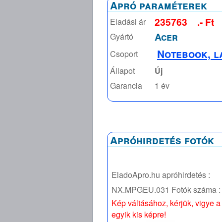
Apró paraméterek
235763
.- Ft
Eladási ár
Acer
Gyártó
Notebook, l
Csoport
Állapot
Új
Garancia
1 év
Apróhirdetés fotók
EladoApro.hu apróhirdetés :
NX.MPGEU.031
Fotók száma :
Kép váltásához, kérjük, vigye a
egyik kis képre!