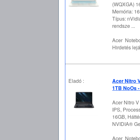
(WQXGA) 16:
Memória: 16
Típus: nVid
rendsze ...
Acer
Notebo
Hirdetés lejá
Eladó :
Acer Nitro
1TB NoOs -
Acer Nitro 
IPS, Proces
16GB, Hátté
NVIDIA® GeF
Acer
Notebo