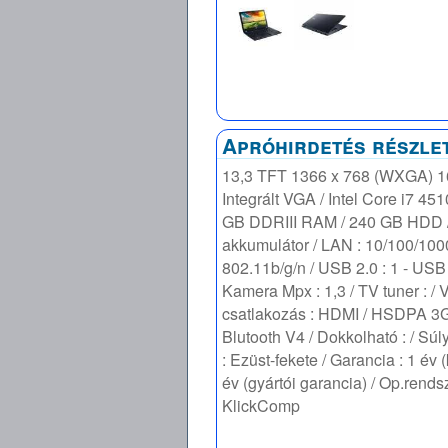
Apróhirdetés részle
13,3 TFT 1366 x 768 (WXGA) 16
Integrált VGA / Intel Core i7 45
GB DDRIII RAM / 240 GB HDD / 
akkumulátor / LAN : 10/100/1000
802.11b/g/n / USB 2.0 : 1 - USB 3
Kamera Mpx : 1,3 / TV tuner : / 
csatlakozás : HDMI / HSDPA 3G :
Blutooth V4 / Dokkolható : / Súly
: Ezüst-fekete / Garancia : 1 év 
év (gyártói garancia) / Op.rends
KlickComp