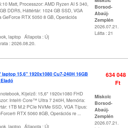
Miskolc
10 Matt, Processzor: AMD Ryzen AI 5 340,
Borsod-
GB DDR5, Háttértár: 1024 GB SSD, VGA
Abaúj-
ia GeForce RTX 5050 8 GB, Operációs
Zemplén
2026.07.21.
Látta : 21
ok, laptop
Állapota :
Új
rata :
2026.08.20.
 V laptop 15,6" 1920x1080 Cu7-240H 16GB
634 048
 Eladó
Ft
V notebook, Kijelző: 15,6" 1920x1080 FHD
Miskolc
szor: Intel® Core™ Ultra 7 240H, Memória:
Borsod-
rtár: 1TB M.2 PCIe NVMe SSD, VGA Típus:
Abaúj-
orce® RTX 5060 8GB, Operációs re ...
Zemplén
2026.07.21.
ok, laptop
Állapota :
Új