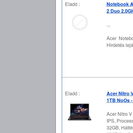
Eladó :
Notebook Ac
2 Duo 2.0GH
...
Acer
Notebo
Hirdetés lejá
Eladó :
Acer Nitro 
1TB NoOs -
Acer Nitro 
IPS, Proces
32GB, Hátté