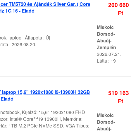
er TM5720 és Ajándék Silver Gar. ( Core
200 660
z 1G 16 - Eladó
Ft
Miskolc
Borsod-
ok, laptop
Állapota :
Új
Abaúj-
rata :
2026.08.20.
Zemplén
2026.07.21.
Látta : 19
V laptop 15,6" 1920x1080 i9-13900H 32GB
519 163
 Eladó
Ft
V notebook, Kijelző: 15,6" 1920x1080 FHD
Miskolc
szor: Intel® Core™ i9 13900H, Memória:
Borsod-
rtár: 1TB M.2 PCIe NVMe SSD, VGA Típus:
Abaúj-