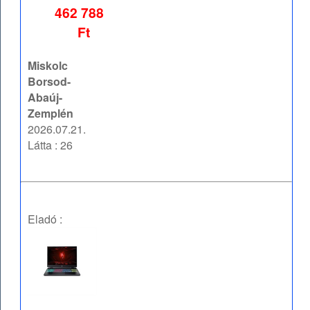
462 788
Ft
Miskolc
Borsod-
Abaúj-
Zemplén
2026.07.21.
Látta : 26
Eladó :