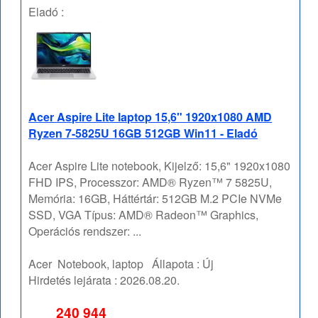
Eladó :
Acer Aspire Lite laptop 15,6" 1920x1080 AMD
Ryzen 7-5825U 16GB 512GB Win11 - Eladó
Acer Aspire Lite notebook, Kijelző: 15,6" 1920x1080
FHD IPS, Processzor: AMD® Ryzen™ 7 5825U,
Memória: 16GB, Háttértár: 512GB M.2 PCIe NVMe
SSD, VGA Típus: AMD® Radeon™ Graphics,
Operációs rendszer: ...
Acer
Notebook, laptop
Állapota :
Új
Hirdetés lejárata :
2026.08.20.
240 944