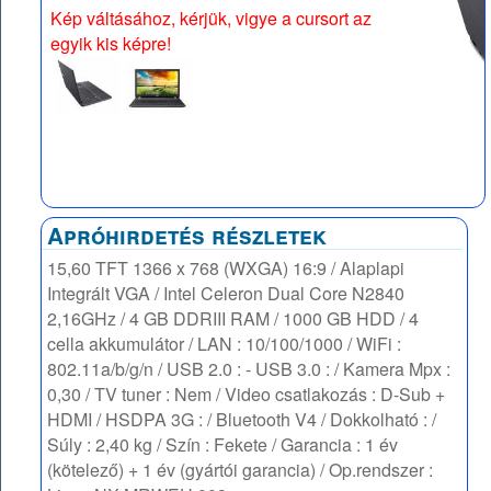
Kép váltásához, kérjük, vigye a cursort az
egyik kis képre!
Apróhirdetés részletek
15,60 TFT 1366 x 768 (WXGA) 16:9 / Alaplapi
Integrált VGA / Intel Celeron Dual Core N2840
2,16GHz / 4 GB DDRIII RAM / 1000 GB HDD / 4
cella akkumulátor / LAN : 10/100/1000 / WiFi :
802.11a/b/g/n / USB 2.0 : - USB 3.0 : / Kamera Mpx :
0,30 / TV tuner : Nem / Video csatlakozás : D-Sub +
HDMI / HSDPA 3G : / Bluetooth V4 / Dokkolható : /
Súly : 2,40 kg / Szín : Fekete / Garancia : 1 év
(kötelező) + 1 év (gyártói garancia) / Op.rendszer :