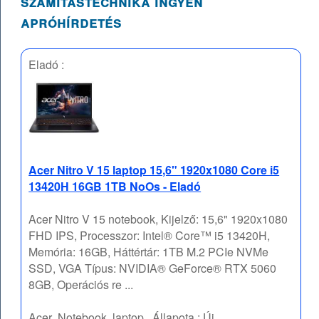
számítástechnika ingyen
apróhírdetés
Eladó :
Acer Nitro V 15 laptop 15,6" 1920x1080 Core i5
13420H 16GB 1TB NoOs - Eladó
Acer Nitro V 15 notebook, Kijelző: 15,6" 1920x1080
FHD IPS, Processzor: Intel® Core™ i5 13420H,
Memória: 16GB, Háttértár: 1TB M.2 PCIe NVMe
SSD, VGA Típus: NVIDIA® GeForce® RTX 5060
8GB, Operációs re ...
Acer
Notebook, laptop
Állapota :
Új