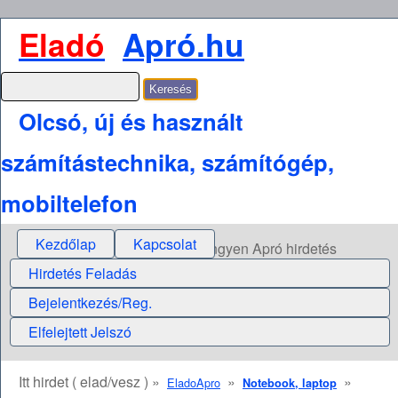
Eladó
Apró.hu
Olcsó, új és használt
számítástechnika, számítógép,
mobiltelefon
Kezdőlap
Kapcsolat
Ingyen Apró hirdetés
Hirdetés Feladás
Bejelentkezés/Reg.
Elfelejtett Jelszó
Itt hirdet ( elad/vesz ) »
»
»
EladoApro
Notebook, laptop