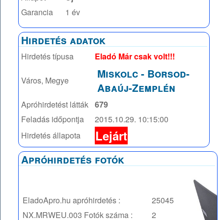
Garancia
1 év
Hirdetés adatok
Hirdetés típusa
Eladó Már csak volt!!!
Miskolc
-
Borsod-
Város, Megye
Abaúj-Zemplén
Apróhirdetést látták
679
Feladás időpontja
2015.10.29. 10:15:00
Lejárt
Hirdetés állapota
Apróhirdetés fotók
EladoApro.hu apróhirdetés :
25045
NX.MRWEU.003
Fotók száma :
2