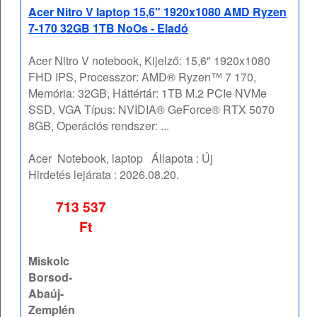
Acer Nitro V laptop 15,6" 1920x1080 AMD Ryzen
7-170 32GB 1TB NoOs - Eladó
Acer Nitro V notebook, Kijelző: 15,6" 1920x1080
FHD IPS, Processzor: AMD® Ryzen™ 7 170,
Memória: 32GB, Háttértár: 1TB M.2 PCIe NVMe
SSD, VGA Típus: NVIDIA® GeForce® RTX 5070
8GB, Operációs rendszer: ...
Acer
Notebook, laptop
Állapota :
Új
Hirdetés lejárata :
2026.08.20.
713 537
Ft
Miskolc
Borsod-
Abaúj-
Zemplén