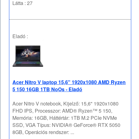
Látta : 27
Eladó :
Acer Nitro V laptop 15,6" 1920x1080 AMD Ryzen
5 150 16GB 1TB NoOs - Eladó
Acer Nitro V notebook, Kijelző: 15,6" 1920x1080
FHD IPS, Processzor: AMD® Ryzen™ 5 150,
Memória: 16GB, Háttértár: 1TB M.2 PCIe NVMe
SSD, VGA Típus: NVIDIA® GeForce® RTX 5050
8GB, Operációs rendszer: ...