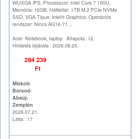
WUXGA IPS, Processzor: Intel Core 7 150U,
Memória: 16GB, Háttértár: 1TB M.2 PCIe NVMe
SSD, VGA Típus: Intel® Graphics, Operációs
rendszer: Nincs AG16-71 ...
Acer
Notebook, laptop
Állapota :
Új
Hirdetés lejárata :
2026.08.20.
284 239
Ft
Miskolc
Borsod-
Abaúj-
Zemplén
2026.07.21.
Látta : 17