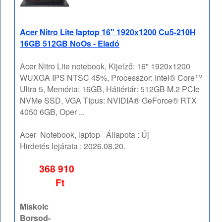
Acer Nitro Lite laptop 16" 1920x1200 Cu5-210H
16GB 512GB NoOs - Eladó
Acer Nitro Lite notebook, Kijelző: 16" 1920x1200
WUXGA IPS NTSC 45%, Processzor: Intel® Core™
Ultra 5, Memória: 16GB, Háttértár: 512GB M.2 PCIe
NVMe SSD, VGA Típus: NVIDIA® GeForce® RTX
4050 6GB, Oper ...
Acer
Notebook, laptop
Állapota :
Új
Hirdetés lejárata :
2026.08.20.
368 910
Ft
Miskolc
Borsod-