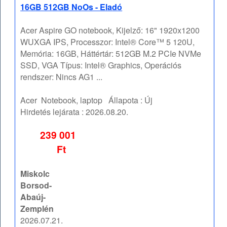
16GB 512GB NoOs - Eladó
Acer Aspire GO notebook, Kijelző: 16" 1920x1200
WUXGA IPS, Processzor: Intel® Core™ 5 120U,
Memória: 16GB, Háttértár: 512GB M.2 PCIe NVMe
SSD, VGA Típus: Intel® Graphics, Operációs
rendszer: Nincs AG1 ...
Acer
Notebook, laptop
Állapota :
Új
Hirdetés lejárata :
2026.08.20.
239 001
Ft
Miskolc
Borsod-
Abaúj-
Zemplén
2026.07.21.