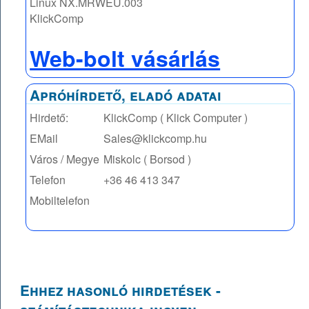
Linux NX.MRWEU.003
KlickComp
Web-bolt vásárlás
Apróhírdető, eladó adatai
Hirdető:
KlickComp ( Klick Computer )
EMail
Sales@klickcomp.hu
Város / Megye
Miskolc ( Borsod )
Telefon
+36 46 413 347
Mobiltelefon
Ehhez hasonló hirdetések -