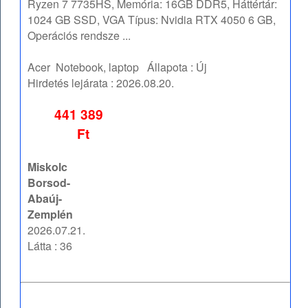
Ryzen 7 7735HS, Memória: 16GB DDR5, Háttértár:
1024 GB SSD, VGA Típus: Nvidia RTX 4050 6 GB,
Operációs rendsze ...
Acer
Notebook, laptop
Állapota :
Új
Hirdetés lejárata :
2026.08.20.
441 389
Ft
Miskolc
Borsod-
Abaúj-
Zemplén
2026.07.21.
Látta : 36