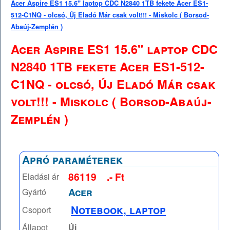
Acer Aspire ES1 15.6" laptop CDC N2840 1TB fekete Acer ES1-
512-C1NQ - olcsó, Új Eladó Már csak volt!!! - Miskolc ( Borsod-
Abaúj-Zemplén )
Acer Aspire ES1 15.6" laptop CDC
N2840 1TB fekete Acer ES1-512-
C1NQ - olcsó, Új Eladó Már csak
volt!!! - Miskolc ( Borsod-Abaúj-
Zemplén )
Apró paraméterek
86119
.- Ft
Eladási ár
Acer
Gyártó
Notebook, laptop
Csoport
Állapot
Új