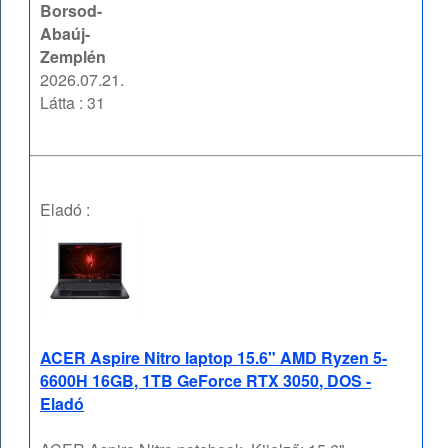
Borsod-
Abaúj-
Zemplén
2026.07.21.
Látta : 31
Eladó :
ACER Aspire Nitro laptop 15.6" AMD Ryzen 5-
6600H 16GB, 1TB GeForce RTX 3050, DOS -
Eladó