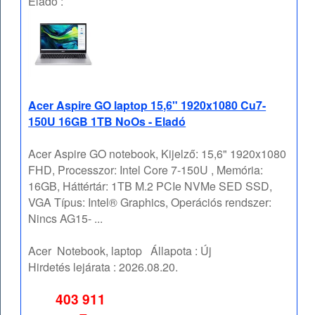
Eladó :
Acer Aspire GO laptop 15,6" 1920x1080 Cu7-
150U 16GB 1TB NoOs - Eladó
Acer Aspire GO notebook, Kijelző: 15,6" 1920x1080
FHD, Processzor: Intel Core 7-150U , Memória:
16GB, Háttértár: 1TB M.2 PCIe NVMe SED SSD,
VGA Típus: Intel® Graphics, Operációs rendszer:
Nincs AG15- ...
Acer
Notebook, laptop
Állapota :
Új
Hirdetés lejárata :
2026.08.20.
403 911