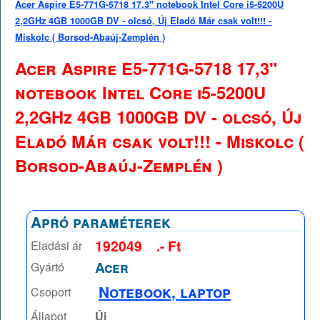
Acer Aspire E5-771G-5718 17,3" notebook Intel Core i5-5200U
2,2GHz 4GB 1000GB DV - olcsó, Új Eladó Már csak volt!!! -
Miskolc ( Borsod-Abaúj-Zemplén )
Acer Aspire E5-771G-5718 17,3"
notebook Intel Core i5-5200U
2,2GHz 4GB 1000GB DV - olcsó, Új
Eladó Már csak volt!!! - Miskolc (
Borsod-Abaúj-Zemplén )
Apró paraméterek
192049
.- Ft
Eladási ár
Acer
Gyártó
Notebook, laptop
Csoport
Állapot
Új