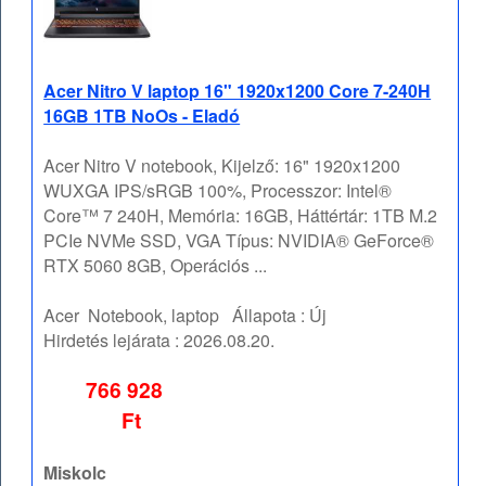
Acer Nitro V laptop 16" 1920x1200 Core 7-240H
16GB 1TB NoOs - Eladó
Acer Nitro V notebook, Kijelző: 16" 1920x1200
WUXGA IPS/sRGB 100%, Processzor: Intel®
Core™ 7 240H, Memória: 16GB, Háttértár: 1TB M.2
PCIe NVMe SSD, VGA Típus: NVIDIA® GeForce®
RTX 5060 8GB, Operációs ...
Acer
Notebook, laptop
Állapota :
Új
Hirdetés lejárata :
2026.08.20.
766 928
Ft
Miskolc