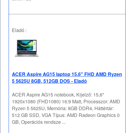
Eladó :
ACER Aspire AG15 laptop 15.6" FHD AMD Ryzen
5 5625U 8GB, 512GB DOS - Eladó
ACER Aspire AG15 notebook, Kijelző: 15,6"
1920x1080 (FHD1080) 16:9 Matt, Processzor: AMD
Ryzen 5 5625U, Memória: 8GB DDR4, Háttértár:
512 GB SSD, VGA Típus: AMD Radeon Graphics 0
GB, Operációs rendsze ...