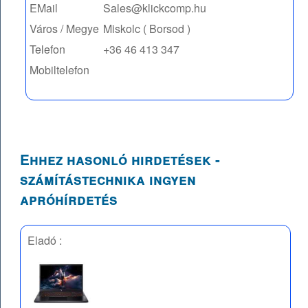
EMail
Sales@klickcomp.hu
Város / Megye
Miskolc ( Borsod )
Telefon
+36 46 413 347
Mobiltelefon
Ehhez hasonló hirdetések -
számítástechnika ingyen
apróhírdetés
Eladó :