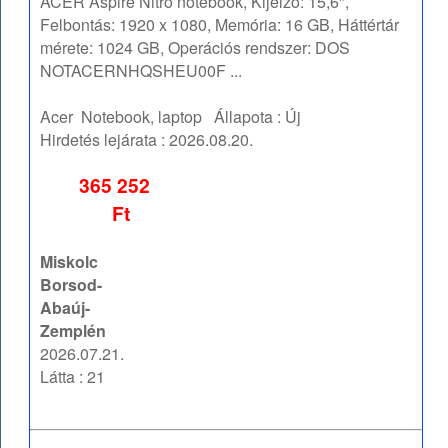
ACER Aspire Nitro notebook, Kijelző: 15,6",
Felbontás: 1920 x 1080, Memória: 16 GB, Háttértár
mérete: 1024 GB, Operációs rendszer: DOS
NOTACERNHQSHEU00F ...
Acer
Notebook, laptop
Állapota :
Új
Hirdetés lejárata :
2026.08.20.
365 252
Ft
Miskolc
Borsod-
Abaúj-
Zemplén
2026.07.21.
Látta : 21