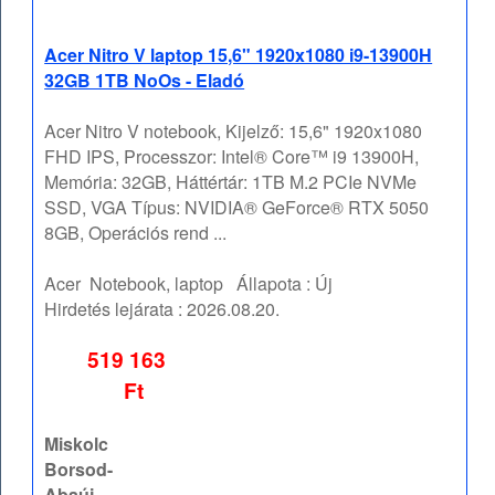
Acer Nitro V laptop 15,6" 1920x1080 i9-13900H
32GB 1TB NoOs - Eladó
Acer Nitro V notebook, Kijelző: 15,6" 1920x1080
FHD IPS, Processzor: Intel® Core™ i9 13900H,
Memória: 32GB, Háttértár: 1TB M.2 PCIe NVMe
SSD, VGA Típus: NVIDIA® GeForce® RTX 5050
8GB, Operációs rend ...
Acer
Notebook, laptop
Állapota :
Új
Hirdetés lejárata :
2026.08.20.
519 163
Ft
Miskolc
Borsod-
Abaúj-