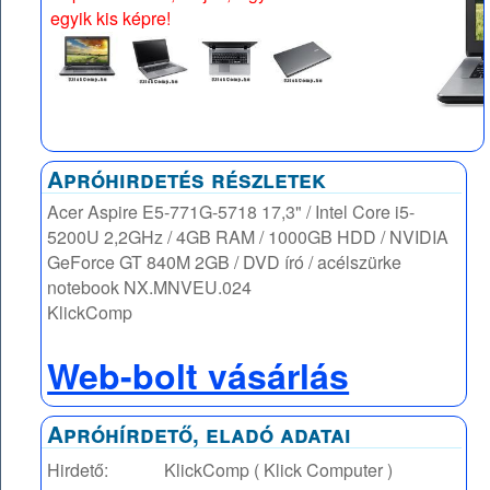
egyik kis képre!
Apróhirdetés részletek
Acer Aspire E5-771G-5718 17,3" / Intel Core i5-
5200U 2,2GHz / 4GB RAM / 1000GB HDD / NVIDIA
GeForce GT 840M 2GB / DVD író / acélszürke
notebook NX.MNVEU.024
KlickComp
Web-bolt vásárlás
Apróhírdető, eladó adatai
Hirdető:
KlickComp ( Klick Computer )