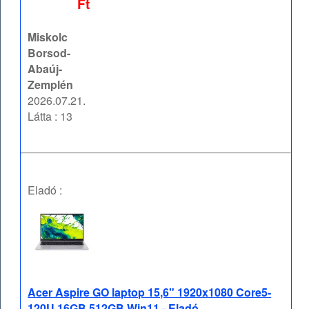
Ft
Miskolc
Borsod-
Abaúj-
Zemplén
2026.07.21.
Látta : 13
Eladó :
Acer Aspire GO laptop 15,6" 1920x1080 Core5-
120U 16GB 512GB Win11 - Eladó