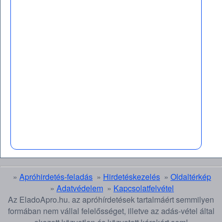
»
Apróhirdetés-feladás
»
Hirdetéskezelés
»
Oldaltérkép
»
Adatvédelem
»
Kapcsolatfelvétel
Az EladoApro.hu. az apróhírdetések tartalmáért semmilyen
formában nem vállal felelősséget, illetve az adás-vétel által