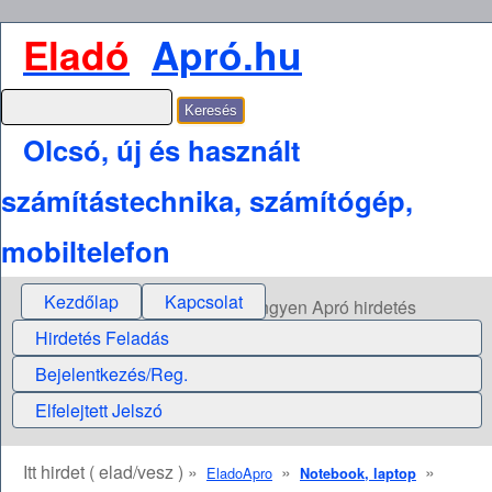
Eladó
Apró.hu
Olcsó, új és használt
számítástechnika, számítógép,
mobiltelefon
Kezdőlap
Kapcsolat
Ingyen Apró hirdetés
Hirdetés Feladás
Bejelentkezés/Reg.
Elfelejtett Jelszó
Itt hirdet ( elad/vesz ) »
»
»
EladoApro
Notebook, laptop