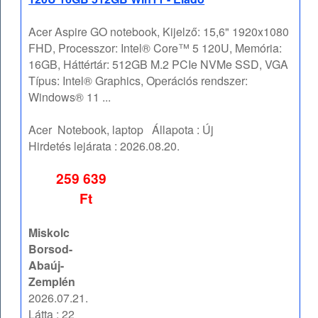
Acer Aspire GO notebook, Kijelző: 15,6" 1920x1080
FHD, Processzor: Intel® Core™ 5 120U, Memória:
16GB, Háttértár: 512GB M.2 PCIe NVMe SSD, VGA
Típus: Intel® Graphics, Operációs rendszer:
Windows® 11 ...
Acer
Notebook, laptop
Állapota :
Új
Hirdetés lejárata :
2026.08.20.
259 639
Ft
Miskolc
Borsod-
Abaúj-
Zemplén
2026.07.21.
Látta : 22