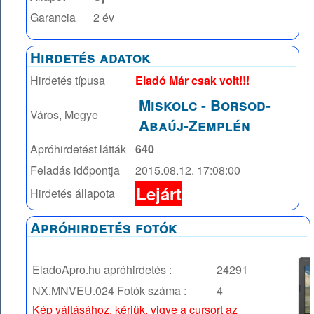
Garancia
2 év
Hirdetés adatok
Hirdetés típusa
Eladó Már csak volt!!!
Miskolc
-
Borsod-
Város, Megye
Abaúj-Zemplén
Apróhirdetést látták
640
Feladás időpontja
2015.08.12. 17:08:00
Lejárt
Hirdetés állapota
Apróhirdetés fotók
EladoApro.hu apróhirdetés :
24291
NX.MNVEU.024
Fotók száma :
4
Kép váltásához, kérjük, vigye a cursort az