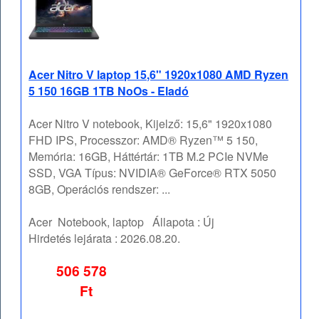
Acer Nitro V laptop 15,6" 1920x1080 AMD Ryzen
5 150 16GB 1TB NoOs - Eladó
Acer Nitro V notebook, Kijelző: 15,6" 1920x1080
FHD IPS, Processzor: AMD® Ryzen™ 5 150,
Memória: 16GB, Háttértár: 1TB M.2 PCIe NVMe
SSD, VGA Típus: NVIDIA® GeForce® RTX 5050
8GB, Operációs rendszer: ...
Acer
Notebook, laptop
Állapota :
Új
Hirdetés lejárata :
2026.08.20.
506 578
Ft