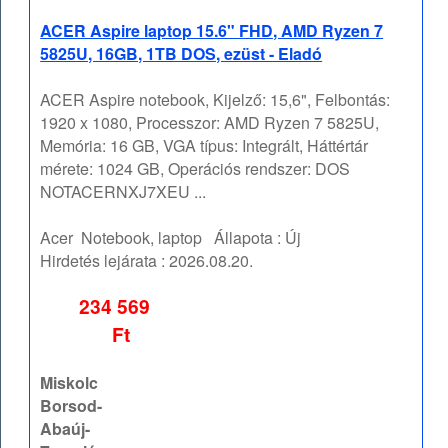
ACER Aspire laptop 15.6" FHD, AMD Ryzen 7
5825U, 16GB, 1TB DOS, ezüst - Eladó
ACER Aspire notebook, Kijelző: 15,6", Felbontás:
1920 x 1080, Processzor: AMD Ryzen 7 5825U,
Memória: 16 GB, VGA típus: Integrált, Háttértár
mérete: 1024 GB, Operációs rendszer: DOS
NOTACERNXJ7XEU ...
Acer
Notebook, laptop
Állapota :
Új
Hirdetés lejárata :
2026.08.20.
234 569
Ft
Miskolc
Borsod-
Abaúj-