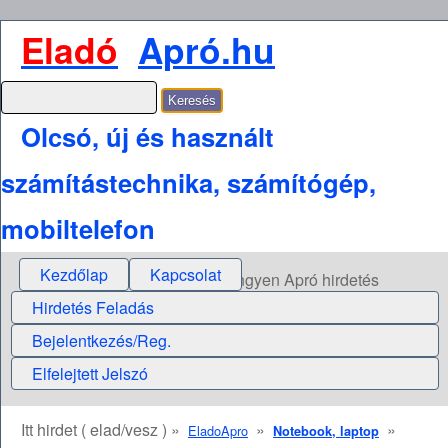
Eladó
Apró.hu
Olcsó, új és használt
számítástechnika, számítógép,
mobiltelefon
Kezdőlap
Kapcsolat
Ingyen Apró hirdetés
Hirdetés Feladás
Bejelentkezés/Reg.
Elfelejtett Jelszó
Itt hirdet ( elad/vesz ) »
»
»
EladoApro
Notebook, laptop