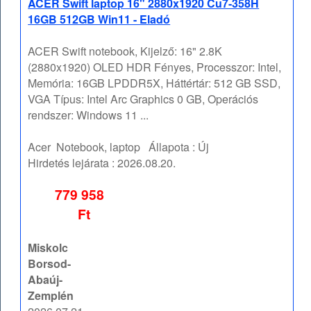
ACER Swift laptop 16" 2880x1920 Cu7-358H
16GB 512GB Win11 - Eladó
ACER Swift notebook, Kijelző: 16" 2.8K
(2880x1920) OLED HDR Fényes, Processzor: Intel,
Memória: 16GB LPDDR5X, Háttértár: 512 GB SSD,
VGA Típus: Intel Arc Graphics 0 GB, Operációs
rendszer: Windows 11 ...
Acer
Notebook, laptop
Állapota :
Új
Hirdetés lejárata :
2026.08.20.
779 958
Ft
Miskolc
Borsod-
Abaúj-
Zemplén