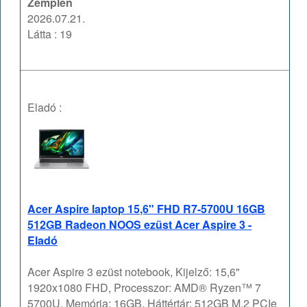
Zemplén
2026.07.21.
Látta : 19
Eladó :
Acer Aspire laptop 15,6" FHD R7-5700U 16GB
512GB Radeon NOOS ezüst Acer Aspire 3 -
Eladó
Acer Aspire 3 ezüst notebook, Kijelző: 15,6"
1920x1080 FHD, Processzor: AMD® Ryzen™ 7
5700U, Memória: 16GB, Háttértár: 512GB M.2 PCIe