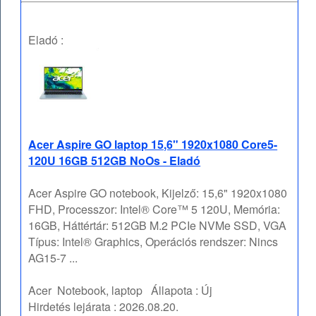
Eladó :
Acer Aspire GO laptop 15,6" 1920x1080 Core5-
120U 16GB 512GB NoOs - Eladó
Acer Aspire GO notebook, Kijelző: 15,6" 1920x1080
FHD, Processzor: Intel® Core™ 5 120U, Memória:
16GB, Háttértár: 512GB M.2 PCIe NVMe SSD, VGA
Típus: Intel® Graphics, Operációs rendszer: Nincs
AG15-7 ...
Acer
Notebook, laptop
Állapota :
Új
Hirdetés lejárata :
2026.08.20.