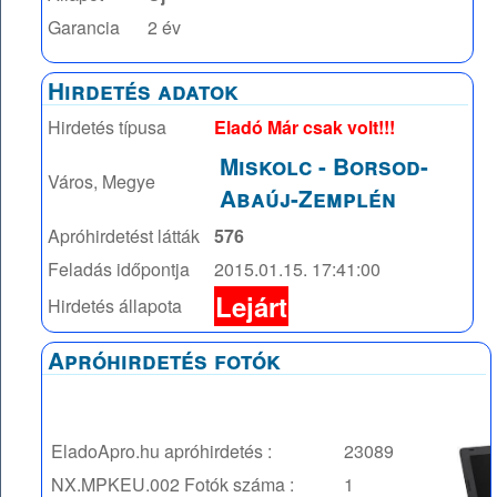
Garancia
2 év
Hirdetés adatok
Hirdetés típusa
Eladó Már csak volt!!!
Miskolc
-
Borsod-
Város, Megye
Abaúj-Zemplén
Apróhirdetést látták
576
Feladás időpontja
2015.01.15. 17:41:00
Lejárt
Hirdetés állapota
Apróhirdetés fotók
EladoApro.hu apróhirdetés :
23089
NX.MPKEU.002
Fotók száma :
1