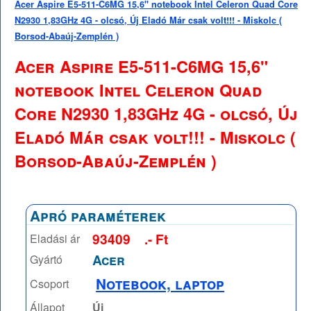
Acer Aspire E5-511-C6MG 15,6" notebook Intel Celeron Quad Core
N2930 1,83GHz 4G - olcsó, Új Eladó Már csak volt!!! - Miskolc (
Borsod-Abaúj-Zemplén )
Acer Aspire E5-511-C6MG 15,6"
notebook Intel Celeron Quad
Core N2930 1,83GHz 4G - olcsó, Új
Eladó Már csak volt!!! - Miskolc (
Borsod-Abaúj-Zemplén )
Apró paraméterek
93409
.- Ft
Eladási ár
Acer
Gyártó
Notebook, laptop
Csoport
Állapot
Új