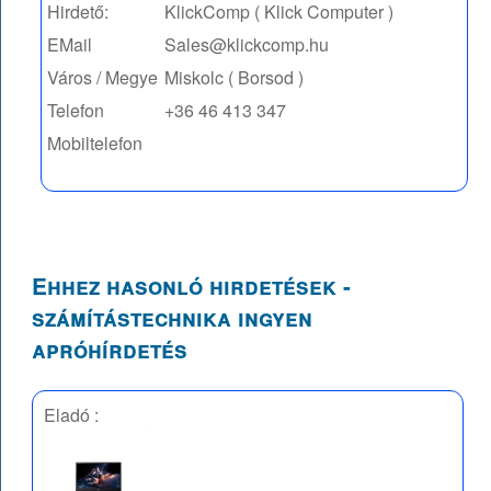
Hirdető:
KlickComp ( Klick Computer )
EMail
Sales@klickcomp.hu
Város / Megye
Miskolc ( Borsod )
Telefon
+36 46 413 347
Mobiltelefon
Ehhez hasonló hirdetések -
számítástechnika ingyen
apróhírdetés
Eladó :