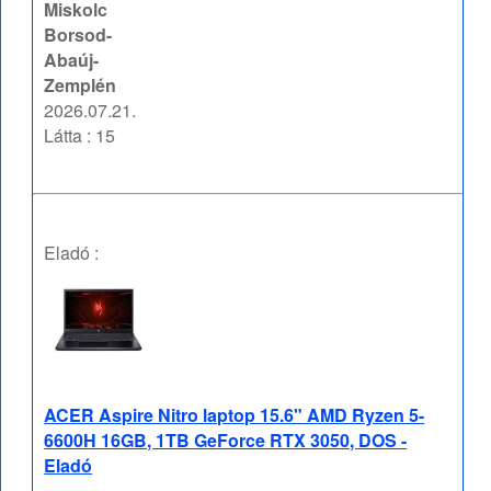
Miskolc
Borsod-
Abaúj-
Zemplén
2026.07.21.
Látta : 15
Eladó :
ACER Aspire Nitro laptop 15.6" AMD Ryzen 5-
6600H 16GB, 1TB GeForce RTX 3050, DOS -
Eladó