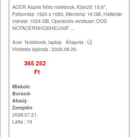
ACER Aspire Nitro notebook, Kijelző: 15,6",
Felbontás: 1920 x 1080, Memória: 16 GB, Háttértár
mérete: 1024 GB, Operációs rendszer: DOS
NOTACERNHQSHEU00F ...
Acer
Notebook, laptop
Állapota :
Új
Hirdetés lejárata :
2026.08.20.
365 252
Ft
Miskolc
Borsod-
Abaúj-
Zemplén
2026.07.21.
Látta : 19