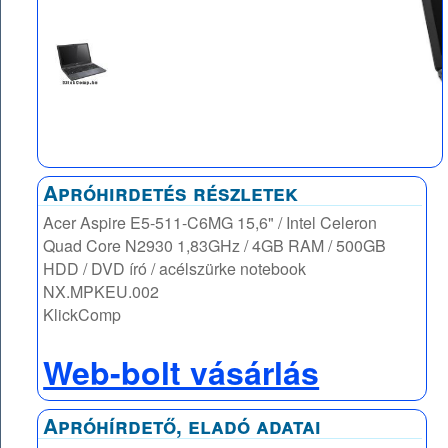
Apróhirdetés részletek
Acer Aspire E5-511-C6MG 15,6" / Intel Celeron
Quad Core N2930 1,83GHz / 4GB RAM / 500GB
HDD / DVD író / acélszürke notebook
NX.MPKEU.002
KlickComp
Web-bolt vásárlás
Apróhírdető, eladó adatai