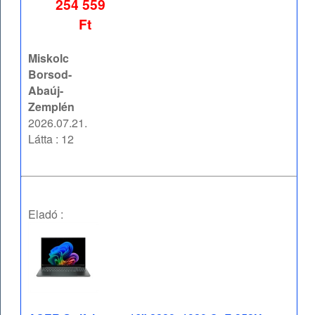
254 559
Ft
Miskolc
Borsod-
Abaúj-
Zemplén
2026.07.21.
Látta : 12
Eladó :