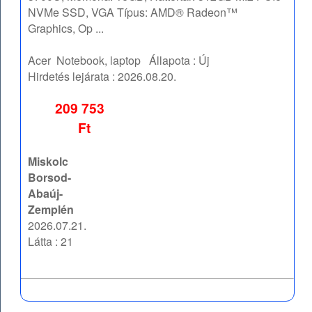
NVMe SSD, VGA Típus: AMD® Radeon™
Graphics, Op ...
Acer
Notebook, laptop
Állapota :
Új
Hirdetés lejárata :
2026.08.20.
209 753
Ft
Miskolc
Borsod-
Abaúj-
Zemplén
2026.07.21.
Látta : 21