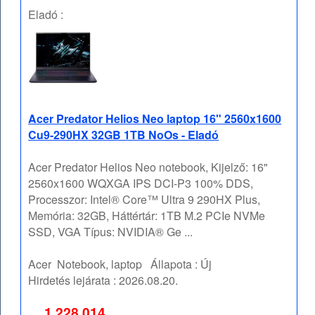
Eladó :
Acer Predator Helios Neo laptop 16" 2560x1600
Cu9-290HX 32GB 1TB NoOs - Eladó
Acer Predator Helios Neo notebook, Kijelző: 16"
2560x1600 WQXGA IPS DCI-P3 100% DDS,
Processzor: Intel® Core™ Ultra 9 290HX Plus,
Memória: 32GB, Háttértár: 1TB M.2 PCIe NVMe
SSD, VGA Típus: NVIDIA® Ge ...
Acer
Notebook, laptop
Állapota :
Új
Hirdetés lejárata :
2026.08.20.
1 228 014