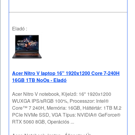
Eladó :
Acer Nitro V laptop 16" 1920x1200 Core 7-240H
16GB 1TB NoOs - Eladó
Acer Nitro V notebook, Kijelző: 16" 1920x1200
WUXGA IPS/sRGB 100%, Processzor: Intel®
Core™ 7 240H, Memória: 16GB, Háttértár: 1TB M.2
PCIe NVMe SSD, VGA Típus: NVIDIA® GeForce®
RTX 5060 8GB, Operációs ...