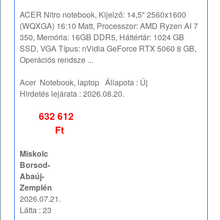
ACER Nitro notebook, Kijelző: 14,5" 2560x1600
(WQXGA) 16:10 Matt, Processzor: AMD Ryzen AI 7
350, Memória: 16GB DDR5, Háttértár: 1024 GB
SSD, VGA Típus: nVidia GeForce RTX 5060 8 GB,
Operációs rendsze ...
Acer
Notebook, laptop
Állapota :
Új
Hirdetés lejárata :
2026.08.20.
632 612
Ft
Miskolc
Borsod-
Abaúj-
Zemplén
2026.07.21.
Látta : 23