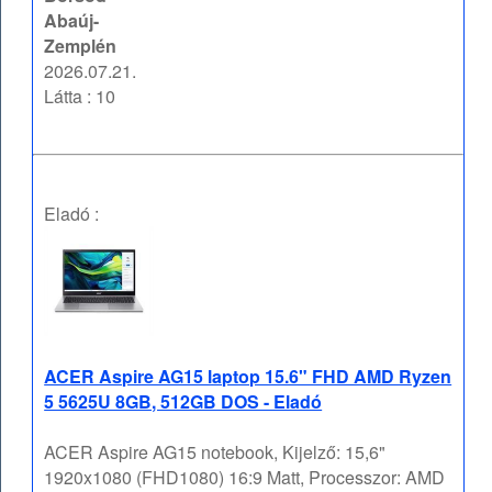
Abaúj-
Zemplén
2026.07.21.
Látta : 10
Eladó :
ACER Aspire AG15 laptop 15.6" FHD AMD Ryzen
5 5625U 8GB, 512GB DOS - Eladó
ACER Aspire AG15 notebook, Kijelző: 15,6"
1920x1080 (FHD1080) 16:9 Matt, Processzor: AMD