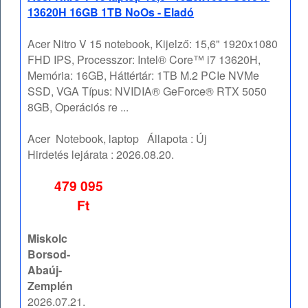
13620H 16GB 1TB NoOs - Eladó
Acer Nitro V 15 notebook, Kijelző: 15,6" 1920x1080
FHD IPS, Processzor: Intel® Core™ i7 13620H,
Memória: 16GB, Háttértár: 1TB M.2 PCIe NVMe
SSD, VGA Típus: NVIDIA® GeForce® RTX 5050
8GB, Operációs re ...
Acer
Notebook, laptop
Állapota :
Új
Hirdetés lejárata :
2026.08.20.
479 095
Ft
Miskolc
Borsod-
Abaúj-
Zemplén
2026.07.21.