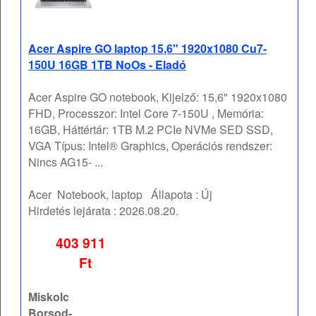
Acer Aspire GO laptop 15,6" 1920x1080 Cu7-
150U 16GB 1TB NoOs - Eladó
Acer Aspire GO notebook, Kijelző: 15,6" 1920x1080
FHD, Processzor: Intel Core 7-150U , Memória:
16GB, Háttértár: 1TB M.2 PCIe NVMe SED SSD,
VGA Típus: Intel® Graphics, Operációs rendszer:
Nincs AG15- ...
Acer
Notebook, laptop
Állapota :
Új
Hirdetés lejárata :
2026.08.20.
403 911
Ft
Miskolc
Borsod-