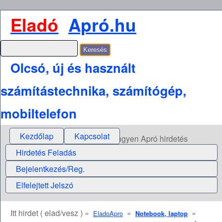
Eladó
Apró.hu
Olcsó, új és használt
számítástechnika, számítógép,
mobiltelefon
Kezdőlap
Kapcsolat
Ingyen Apró hirdetés
Hirdetés Feladás
Bejelentkezés/Reg.
Elfelejtett Jelszó
Itt hirdet ( elad/vesz ) »
»
»
EladoApro
Notebook, laptop