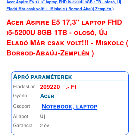
Acer Aspire E5 17,3" laptop FHD i5-5200U 8GB 1TB - olcsó, Új
Eladó Már csak volt!!! - Miskolc ( Borsod-Abaúj-Zemplén )
Acer Aspire E5 17,3" laptop FHD
i5-5200U 8GB 1TB - olcsó, Új
Eladó Már csak volt!!! - Miskolc (
Borsod-Abaúj-Zemplén )
Apró paraméterek
209220
.- Ft
Eladási ár
Acer
Gyártó
Notebook, laptop
Csoport
Állapot
Új
Garancia
2 év