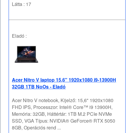
Látta : 17
Eladó :
Acer Nitro V laptop 15,6" 1920x1080 i9-13900H
32GB 1TB NoOs - Eladó
Acer Nitro V notebook, Kijelző: 15,6" 1920x1080
FHD IPS, Processzor: Intel® Core™ i9 13900H,
Memória: 32GB, Háttértár: 1TB M.2 PCIe NVMe
SSD, VGA Típus: NVIDIA® GeForce® RTX 5050
8GB, Operációs rend ...