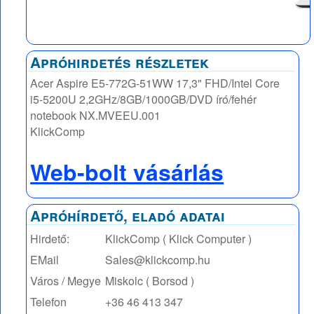
Apróhirdetés részletek
Acer Aspire E5-772G-51WW 17,3" FHD/Intel Core
i5-5200U 2,2GHz/8GB/1000GB/DVD író/fehér
notebook NX.MVEEU.001
KlickComp
Web-bolt vásárlás
Apróhírdető, eladó adatai
Hirdető:
KlickComp ( Klick Computer )
EMail
Sales@klickcomp.hu
Város / Megye
Miskolc ( Borsod )
Telefon
+36 46 413 347