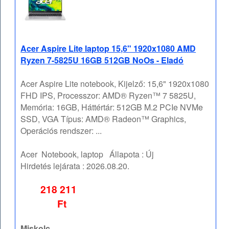
Acer Aspire Lite laptop 15,6" 1920x1080 AMD
Ryzen 7-5825U 16GB 512GB NoOs - Eladó
Acer Aspire Lite notebook, Kijelző: 15,6" 1920x1080
FHD IPS, Processzor: AMD® Ryzen™ 7 5825U,
Memória: 16GB, Háttértár: 512GB M.2 PCIe NVMe
SSD, VGA Típus: AMD® Radeon™ Graphics,
Operációs rendszer: ...
Acer
Notebook, laptop
Állapota :
Új
Hirdetés lejárata :
2026.08.20.
218 211
Ft
Miskolc