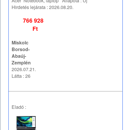
Acer
Notebook, laptop
Állapota :
Új
Hirdetés lejárata :
2026.08.20.
766 928
Ft
Miskolc
Borsod-
Abaúj-
Zemplén
2026.07.21.
Látta : 26
Eladó :