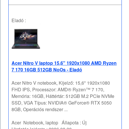
Eladó :
Acer Nitro V laptop 15,6" 1920x1080 AMD Ryzen
7 170 16GB 512GB NoOs - Eladó
Acer Nitro V notebook, Kijelző: 15,6" 1920x1080
FHD IPS, Processzor: AMD® Ryzen™ 7 170,
Memória: 16GB, Háttértár: 512GB M.2 PCIe NVMe
SSD, VGA Típus: NVIDIA® GeForce® RTX 5050
8GB, Operációs rendszer ...
Acer
Notebook, laptop
Állapota :
Új