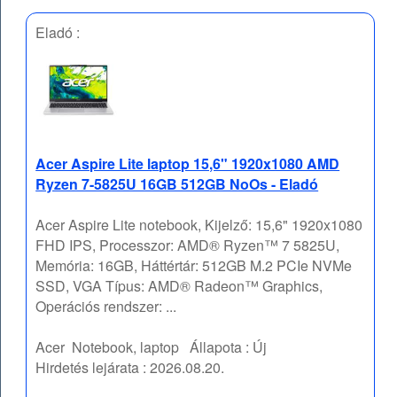
Eladó :
Acer Aspire Lite laptop 15,6" 1920x1080 AMD
Ryzen 7-5825U 16GB 512GB NoOs - Eladó
Acer Aspire Lite notebook, Kijelző: 15,6" 1920x1080
FHD IPS, Processzor: AMD® Ryzen™ 7 5825U,
Memória: 16GB, Háttértár: 512GB M.2 PCIe NVMe
SSD, VGA Típus: AMD® Radeon™ Graphics,
Operációs rendszer: ...
Acer
Notebook, laptop
Állapota :
Új
Hirdetés lejárata :
2026.08.20.