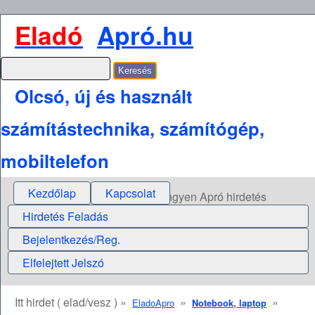
Eladó
Apró.hu
Olcsó, új és használt
számítástechnika, számítógép,
mobiltelefon
Kezdőlap
Kapcsolat
Ingyen Apró hirdetés
Hirdetés Feladás
Bejelentkezés/Reg.
Elfelejtett Jelszó
Itt hirdet ( elad/vesz ) »
»
»
EladoApro
Notebook, laptop