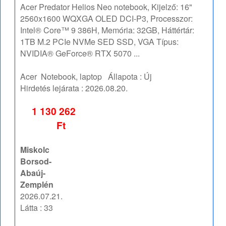
Acer Predator Helios Neo notebook, Kijelző: 16"
2560x1600 WQXGA OLED DCI-P3, Processzor:
Intel® Core™ 9 386H, Memória: 32GB, Háttértár:
1TB M.2 PCIe NVMe SED SSD, VGA Típus:
NVIDIA® GeForce® RTX 5070 ...
Acer
Notebook, laptop
Állapota :
Új
Hirdetés lejárata :
2026.08.20.
1 130 262
Ft
Miskolc
Borsod-
Abaúj-
Zemplén
2026.07.21.
Látta : 33