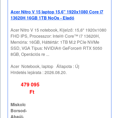
Acer Nitro V 15 laptop 15,6" 1920x1080 Core i7
13620H 16GB 1TB NoOs - Eladó
Acer Nitro V 15 notebook, Kijelző: 15,6" 1920x1080
FHD IPS, Processzor: Intel® Core™ i7 13620H,
Memória: 16GB, Háttértár: 1TB M.2 PCIe NVMe
SSD, VGA Típus: NVIDIA® GeForce® RTX 5050
8GB, Operációs re ...
Acer
Notebook, laptop
Állapota :
Új
Hirdetés lejárata :
2026.08.20.
479 095
Ft
Miskolc
Borsod-
Abaúj-