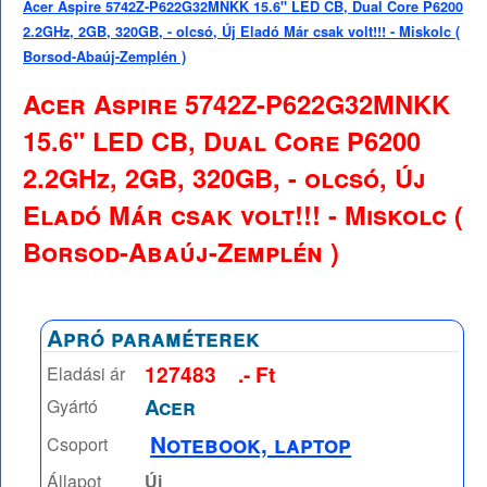
Acer Aspire 5742Z-P622G32MNKK 15.6" LED CB, Dual Core P6200
2.2GHz, 2GB, 320GB, - olcsó, Új Eladó Már csak volt!!! - Miskolc (
Borsod-Abaúj-Zemplén )
Acer Aspire 5742Z-P622G32MNKK
15.6" LED CB, Dual Core P6200
2.2GHz, 2GB, 320GB, - olcsó, Új
Eladó Már csak volt!!! - Miskolc (
Borsod-Abaúj-Zemplén )
Apró paraméterek
127483
.- Ft
Eladási ár
Acer
Gyártó
Notebook, laptop
Csoport
Állapot
Új