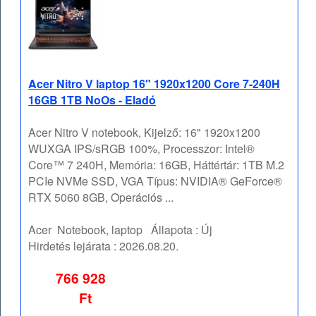
Acer Nitro V laptop 16" 1920x1200 Core 7-240H
16GB 1TB NoOs - Eladó
Acer Nitro V notebook, Kijelző: 16" 1920x1200
WUXGA IPS/sRGB 100%, Processzor: Intel®
Core™ 7 240H, Memória: 16GB, Háttértár: 1TB M.2
PCIe NVMe SSD, VGA Típus: NVIDIA® GeForce®
RTX 5060 8GB, Operációs ...
Acer
Notebook, laptop
Állapota :
Új
Hirdetés lejárata :
2026.08.20.
766 928
Ft