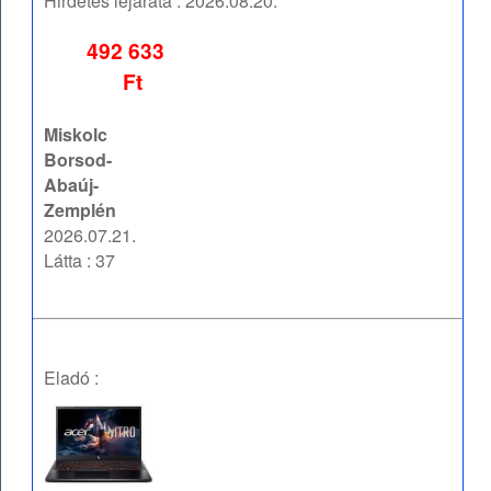
Hirdetés lejárata :
2026.08.20.
492 633
Ft
Miskolc
Borsod-
Abaúj-
Zemplén
2026.07.21.
Látta : 37
Eladó :