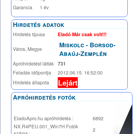
Garancia
1 év
Hirdetés adatok
Hirdetés típusa
Eladó Már csak volt!!!
Miskolc
-
Borsod-
Város, Megye
Abaúj-Zemplén
Apróhirdetést látták
731
Feladás időpontja
2012.06.15. 16:52:00
Lejárt
Hirdetés állapota
Apróhirdetés fotók
EladoApro.hu apróhirdetés :
6892
NX.R4PEU.001_Win7H
Fotók
2
száma :