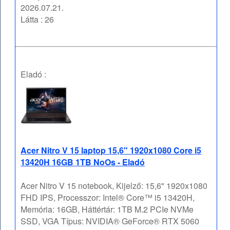
2026.07.21.
Látta : 26
Eladó :
Acer Nitro V 15 laptop 15,6" 1920x1080 Core i5
13420H 16GB 1TB NoOs - Eladó
Acer Nitro V 15 notebook, Kijelző: 15,6" 1920x1080
FHD IPS, Processzor: Intel® Core™ i5 13420H,
Memória: 16GB, Háttértár: 1TB M.2 PCIe NVMe
SSD, VGA Típus: NVIDIA® GeForce® RTX 5060