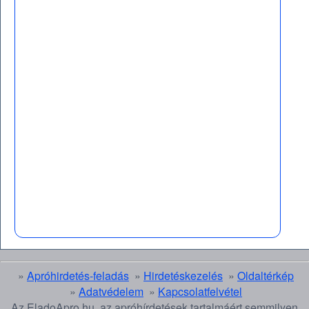
»
Apróhirdetés-feladás
»
Hirdetéskezelés
»
Oldaltérkép
»
Adatvédelem
»
Kapcsolatfelvétel
Az EladoApro.hu. az apróhírdetések tartalmáért semmilyen