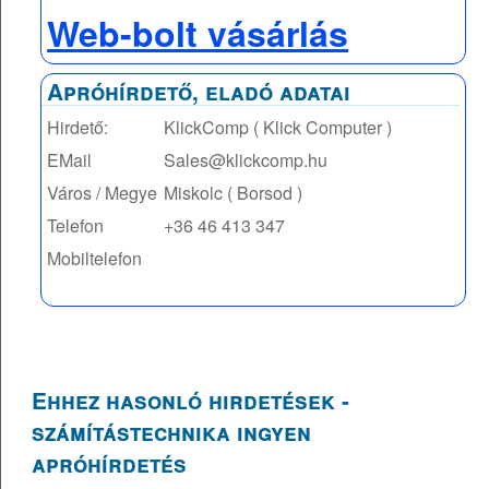
Web-bolt vásárlás
Apróhírdető, eladó adatai
Hirdető:
KlickComp ( Klick Computer )
EMail
Sales@klickcomp.hu
Város / Megye
Miskolc ( Borsod )
Telefon
+36 46 413 347
Mobiltelefon
Ehhez hasonló hirdetések -
számítástechnika ingyen
apróhírdetés