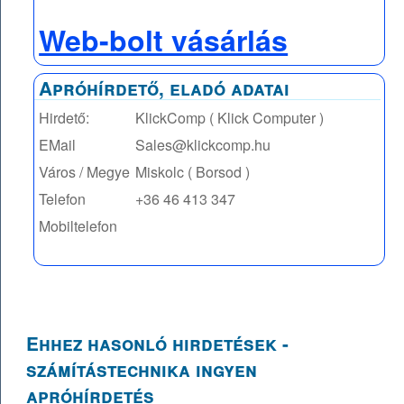
Web-bolt vásárlás
Apróhírdető, eladó adatai
Hirdető:
KlickComp ( Klick Computer )
EMail
Sales@klickcomp.hu
Város / Megye
Miskolc ( Borsod )
Telefon
+36 46 413 347
Mobiltelefon
Ehhez hasonló hirdetések -
számítástechnika ingyen
apróhírdetés