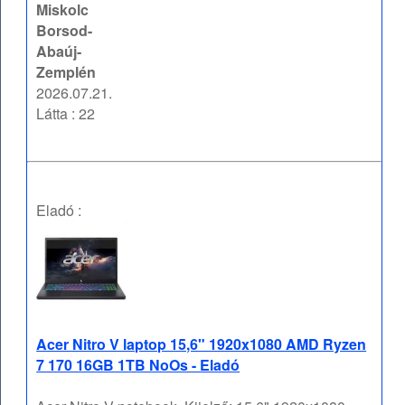
Miskolc
Borsod-
Abaúj-
Zemplén
2026.07.21.
Látta : 22
Eladó :
Acer Nitro V laptop 15,6" 1920x1080 AMD Ryzen
7 170 16GB 1TB NoOs - Eladó