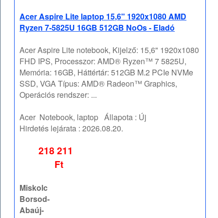
Acer Aspire Lite laptop 15,6" 1920x1080 AMD
Ryzen 7-5825U 16GB 512GB NoOs - Eladó
Acer Aspire Lite notebook, Kijelző: 15,6" 1920x1080
FHD IPS, Processzor: AMD® Ryzen™ 7 5825U,
Memória: 16GB, Háttértár: 512GB M.2 PCIe NVMe
SSD, VGA Típus: AMD® Radeon™ Graphics,
Operációs rendszer: ...
Acer
Notebook, laptop
Állapota :
Új
Hirdetés lejárata :
2026.08.20.
218 211
Ft
Miskolc
Borsod-
Abaúj-