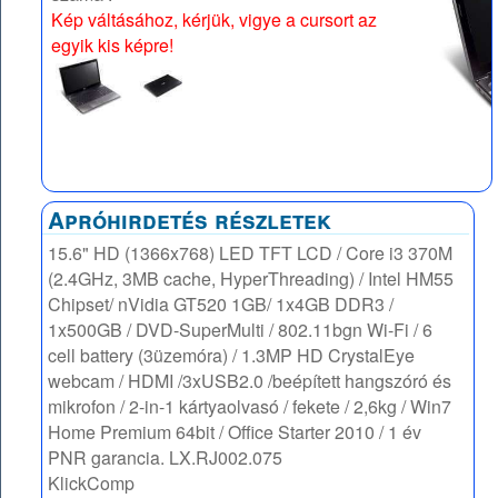
Kép váltásához, kérjük, vigye a cursort az
egyik kis képre!
Apróhirdetés részletek
15.6" HD (1366x768) LED TFT LCD / Core i3 370M
(2.4GHz, 3MB cache, HyperThreading) / Intel HM55
Chipset/ nVidia GT520 1GB/ 1x4GB DDR3 /
1x500GB / DVD-SuperMulti / 802.11bgn Wi-Fi / 6
cell battery (3üzemóra) / 1.3MP HD CrystalEye
webcam / HDMI /3xUSB2.0 /beépített hangszóró és
mikrofon / 2-in-1 kártyaolvasó / fekete / 2,6kg / Win7
Home Premium 64bit / Office Starter 2010 / 1 év
PNR garancia. LX.RJ002.075
KlickComp