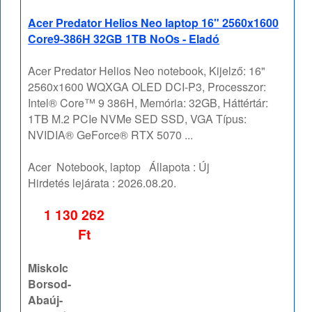
Acer Predator Helios Neo laptop 16" 2560x1600
Core9-386H 32GB 1TB NoOs - Eladó
Acer Predator Helios Neo notebook, Kijelző: 16"
2560x1600 WQXGA OLED DCI-P3, Processzor:
Intel® Core™ 9 386H, Memória: 32GB, Háttértár:
1TB M.2 PCIe NVMe SED SSD, VGA Típus:
NVIDIA® GeForce® RTX 5070 ...
Acer
Notebook, laptop
Állapota :
Új
Hirdetés lejárata :
2026.08.20.
1 130 262
Ft
Miskolc
Borsod-
Abaúj-