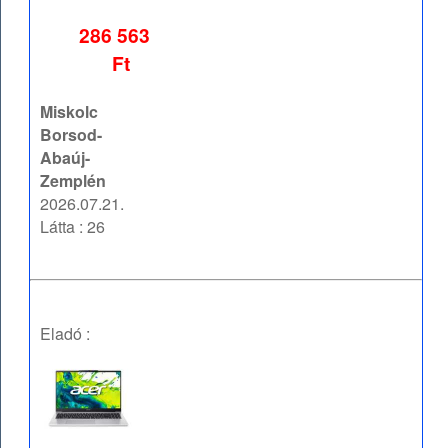
286 563
Ft
Miskolc
Borsod-
Abaúj-
Zemplén
2026.07.21.
Látta : 26
Eladó :