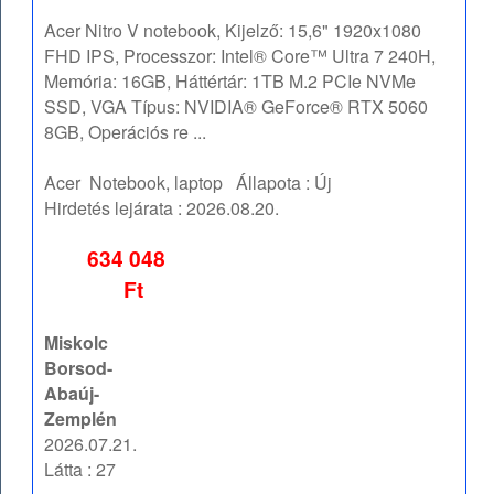
Acer Nitro V notebook, Kijelző: 15,6" 1920x1080
FHD IPS, Processzor: Intel® Core™ Ultra 7 240H,
Memória: 16GB, Háttértár: 1TB M.2 PCIe NVMe
SSD, VGA Típus: NVIDIA® GeForce® RTX 5060
8GB, Operációs re ...
Acer
Notebook, laptop
Állapota :
Új
Hirdetés lejárata :
2026.08.20.
634 048
Ft
Miskolc
Borsod-
Abaúj-
Zemplén
2026.07.21.
Látta : 27