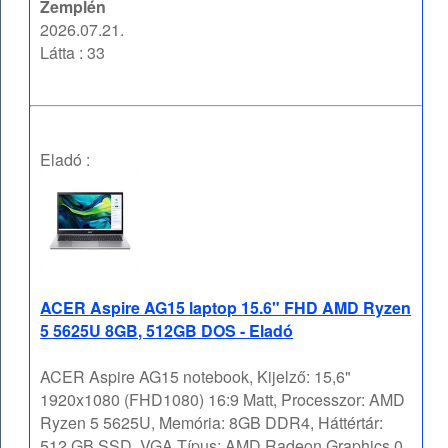
Zemplén
2026.07.21.
Látta : 33
Eladó :
ACER Aspire AG15 laptop 15.6" FHD AMD Ryzen
5 5625U 8GB, 512GB DOS - Eladó
ACER Aspire AG15 notebook, Kijelző: 15,6"
1920x1080 (FHD1080) 16:9 Matt, Processzor: AMD
Ryzen 5 5625U, Memória: 8GB DDR4, Háttértár:
512 GB SSD, VGA Típus: AMD Radeon Graphics 0