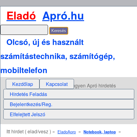
Eladó
Apró.hu
Olcsó, új és használt
számítástechnika, számítógép,
mobiltelefon
Kezdőlap
Kapcsolat
Ingyen Apró hirdetés
Hirdetés Feladás
Bejelentkezés/Reg.
Elfelejtett Jelszó
Itt hirdet ( elad/vesz ) »
»
»
EladoApro
Notebook, laptop