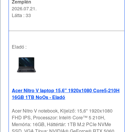
Zemplén
2026.07.21.
Látta : 33
Eladó :
Acer Nitro V laptop 15,6" 1920x1080 Core5-210H
16GB 1TB NoOs - Eladó
Acer Nitro V notebook, Kijelző: 15,6" 1920x1080
FHD IPS, Processzor: Intel® Core™ 5 210H,
Memória: 16GB, Háttértár: 1TB M.2 PCIe NVMe
SSD, VGA Típus: NVIDIA® GeForce® RTX 5060