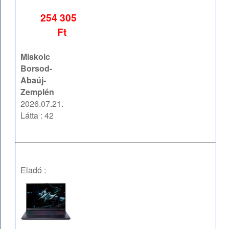
254 305
Ft
Miskolc
Borsod-
Abaúj-
Zemplén
2026.07.21.
Látta : 42
Eladó :