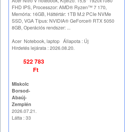
Acer Nitro V notebook, Kijelző: 15,6" 1920x1080
FHD IPS, Processzor: AMD® Ryzen™ 7 170,
Memória: 16GB, Háttértár: 1TB M.2 PCIe NVMe
SSD, VGA Típus: NVIDIA® GeForce® RTX 5050
8GB, Operációs rendszer: ...
Acer
Notebook, laptop
Állapota :
Új
Hirdetés lejárata :
2026.08.20.
522 783
Ft
Miskolc
Borsod-
Abaúj-
Zemplén
2026.07.21.
Látta : 33