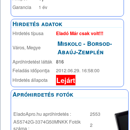
Garancia
1 év
Hirdetés adatok
Hirdetés típusa
Eladó Már csak volt!!!
Miskolc
-
Borsod-
Város, Megye
Abaúj-Zemplén
Apróhirdetést látták
816
Feladás időpontja
2012.06.29. 16:58:00
Lejárt
Hirdetés állapota
Apróhirdetés fotók
EladoApro.hu apróhirdetés :
2553
AS5742G-3374G50MNKK
Fotók
2
száma :