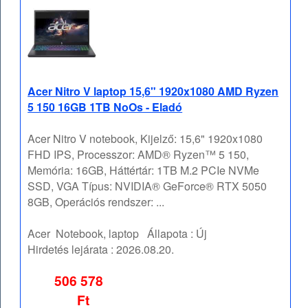
Acer Nitro V laptop 15,6" 1920x1080 AMD Ryzen
5 150 16GB 1TB NoOs - Eladó
Acer Nitro V notebook, Kijelző: 15,6" 1920x1080
FHD IPS, Processzor: AMD® Ryzen™ 5 150,
Memória: 16GB, Háttértár: 1TB M.2 PCIe NVMe
SSD, VGA Típus: NVIDIA® GeForce® RTX 5050
8GB, Operációs rendszer: ...
Acer
Notebook, laptop
Állapota :
Új
Hirdetés lejárata :
2026.08.20.
506 578
Ft