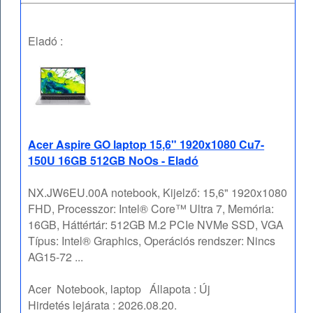
Eladó :
Acer Aspire GO laptop 15,6" 1920x1080 Cu7-
150U 16GB 512GB NoOs - Eladó
NX.JW6EU.00A notebook, Kijelző: 15,6" 1920x1080
FHD, Processzor: Intel® Core™ Ultra 7, Memória:
16GB, Háttértár: 512GB M.2 PCIe NVMe SSD, VGA
Típus: Intel® Graphics, Operációs rendszer: Nincs
AG15-72 ...
Acer
Notebook, laptop
Állapota :
Új
Hirdetés lejárata :
2026.08.20.