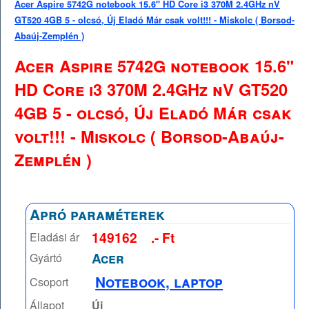
Acer Aspire 5742G notebook 15.6" HD Core i3 370M 2.4GHz nV
GT520 4GB 5 - olcsó, Új Eladó Már csak volt!!! - Miskolc ( Borsod-
Abaúj-Zemplén )
Acer Aspire 5742G notebook 15.6"
HD Core i3 370M 2.4GHz nV GT520
4GB 5 - olcsó, Új Eladó Már csak
volt!!! - Miskolc ( Borsod-Abaúj-
Zemplén )
Apró paraméterek
149162
.- Ft
Eladási ár
Acer
Gyártó
Notebook, laptop
Csoport
Állapot
Új