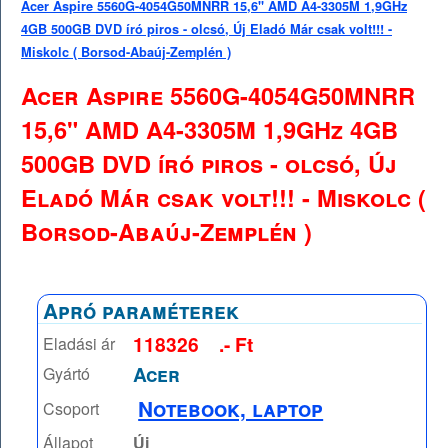
Acer Aspire 5560G-4054G50MNRR 15,6" AMD A4-3305M 1,9GHz
4GB 500GB DVD író piros - olcsó, Új Eladó Már csak volt!!! -
Miskolc ( Borsod-Abaúj-Zemplén )
Acer Aspire 5560G-4054G50MNRR
15,6" AMD A4-3305M 1,9GHz 4GB
500GB DVD író piros - olcsó, Új
Eladó Már csak volt!!! - Miskolc (
Borsod-Abaúj-Zemplén )
Apró paraméterek
118326
.- Ft
Eladási ár
Acer
Gyártó
Notebook, laptop
Csoport
Állapot
Új