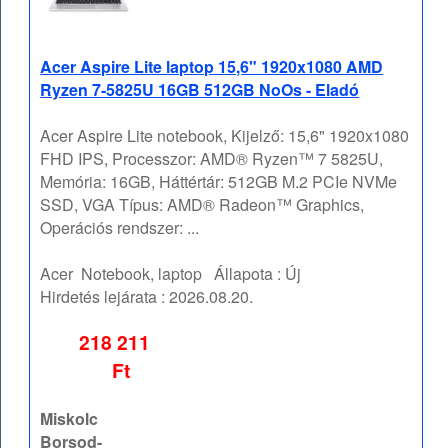
Acer Aspire Lite laptop 15,6" 1920x1080 AMD
Ryzen 7-5825U 16GB 512GB NoOs - Eladó
Acer Aspire Lite notebook, Kijelző: 15,6" 1920x1080
FHD IPS, Processzor: AMD® Ryzen™ 7 5825U,
Memória: 16GB, Háttértár: 512GB M.2 PCIe NVMe
SSD, VGA Típus: AMD® Radeon™ Graphics,
Operációs rendszer: ...
Acer
Notebook, laptop
Állapota :
Új
Hirdetés lejárata :
2026.08.20.
218 211
Ft
Miskolc
Borsod-