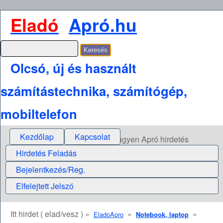
Eladó
Apró.hu
Olcsó, új és használt
számítástechnika, számítógép,
mobiltelefon
Kezdőlap
Kapcsolat
Ingyen Apró hirdetés
Hirdetés Feladás
Bejelentkezés/Reg.
Elfelejtett Jelszó
Itt hirdet ( elad/vesz ) »
»
»
EladoApro
Notebook, laptop