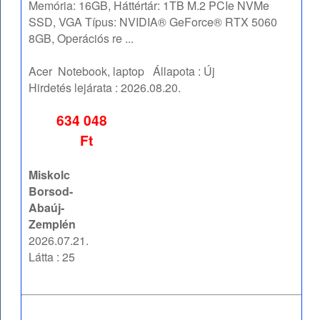
Memória: 16GB, Háttértár: 1TB M.2 PCIe NVMe
SSD, VGA Típus: NVIDIA® GeForce® RTX 5060
8GB, Operációs re ...
Acer
Notebook, laptop
Állapota :
Új
Hirdetés lejárata :
2026.08.20.
634 048
Ft
Miskolc
Borsod-
Abaúj-
Zemplén
2026.07.21.
Látta : 25