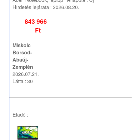
Hirdetés lejárata :
2026.08.20.
843 966
Ft
Miskolc
Borsod-
Abaúj-
Zemplén
2026.07.21.
Látta : 30
Eladó :