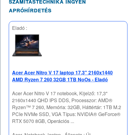
számítástechnika ingyen
apróhírdetés
Eladó :
Acer Acer Nitro V 17 laptop 17,3" 2160x1440
AMD Ryzen 7 260 32GB 1TB NoOs - Eladó
Acer Acer Nitro V 17 notebook, Kijelző: 17,3"
2160x1440 QHD IPS DDS, Processzor: AMD®
Ryzen™ 7 260, Memória: 32GB, Háttértár: 1TB M.2
PCIe NVMe SSD, VGA Típus: NVIDIA® GeForce®
RTX 5070 8GB, Operációs ...
Acer
Notebook, laptop
Állapota :
Új