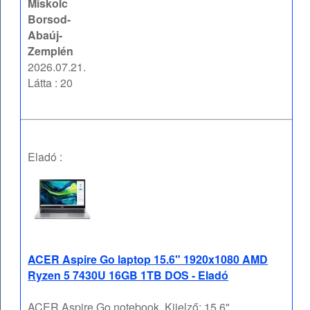
Miskolc
Borsod-
Abaúj-
Zemplén
2026.07.21.
Látta : 20
Eladó :
ACER Aspire Go laptop 15.6" 1920x1080 AMD
Ryzen 5 7430U 16GB 1TB DOS - Eladó
ACER Aspire Go notebook, Kijelző: 15,6"