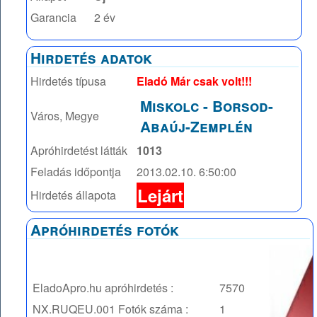
Garancia
2 év
Hirdetés adatok
Hirdetés típusa
Eladó Már csak volt!!!
Miskolc
-
Borsod-
Város, Megye
Abaúj-Zemplén
Apróhirdetést látták
1013
Feladás időpontja
2013.02.10. 6:50:00
Lejárt
Hirdetés állapota
Apróhirdetés fotók
EladoApro.hu apróhirdetés :
7570
NX.RUQEU.001
Fotók száma :
1