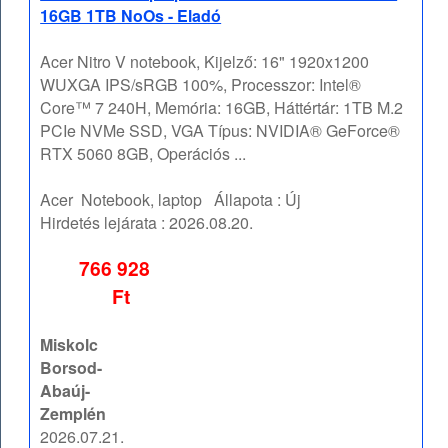
16GB 1TB NoOs - Eladó
Acer Nitro V notebook, Kijelző: 16" 1920x1200
WUXGA IPS/sRGB 100%, Processzor: Intel®
Core™ 7 240H, Memória: 16GB, Háttértár: 1TB M.2
PCIe NVMe SSD, VGA Típus: NVIDIA® GeForce®
RTX 5060 8GB, Operációs ...
Acer
Notebook, laptop
Állapota :
Új
Hirdetés lejárata :
2026.08.20.
766 928
Ft
Miskolc
Borsod-
Abaúj-
Zemplén
2026.07.21.