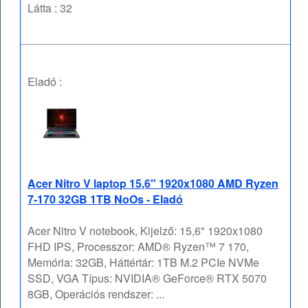
Látta : 32
Eladó :
Acer Nitro V laptop 15,6" 1920x1080 AMD Ryzen
7-170 32GB 1TB NoOs - Eladó
Acer Nitro V notebook, Kijelző: 15,6" 1920x1080
FHD IPS, Processzor: AMD® Ryzen™ 7 170,
Memória: 32GB, Háttértár: 1TB M.2 PCIe NVMe
SSD, VGA Típus: NVIDIA® GeForce® RTX 5070
8GB, Operációs rendszer: ...