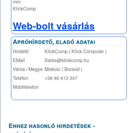
mm
KlickComp
Web-bolt vásárlás
Apróhírdető, eladó adatai
Hirdető:
KlickComp ( Klick Computer )
EMail
Sales@klickcomp.hu
Város / Megye
Miskolc ( Borsod )
Telefon
+36 46 413 347
Mobiltelefon
Ehhez hasonló hirdetések -