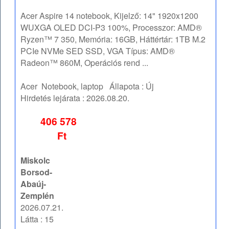
Acer Aspire 14 notebook, Kijelző: 14" 1920x1200
WUXGA OLED DCI-P3 100%, Processzor: AMD®
Ryzen™ 7 350, Memória: 16GB, Háttértár: 1TB M.2
PCIe NVMe SED SSD, VGA Típus: AMD®
Radeon™ 860M, Operációs rend ...
Acer
Notebook, laptop
Állapota :
Új
Hirdetés lejárata :
2026.08.20.
406 578
Ft
Miskolc
Borsod-
Abaúj-
Zemplén
2026.07.21.
Látta : 15