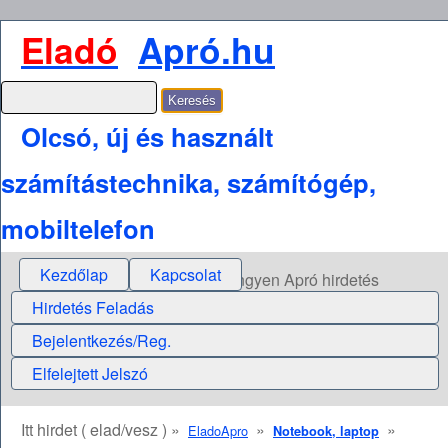
Eladó
Apró.hu
Olcsó, új és használt
számítástechnika, számítógép,
mobiltelefon
Kezdőlap
Kapcsolat
Ingyen Apró hirdetés
Hirdetés Feladás
Bejelentkezés/Reg.
Elfelejtett Jelszó
Itt hirdet ( elad/vesz ) »
»
»
EladoApro
Notebook, laptop