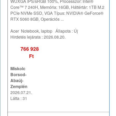
WUXGA IPS/sRGB 100%, Processzor: Intel®
Core™ 7 240H, Memória: 16GB, Háttértár: 1TB M.2
PCIe NVMe SSD, VGA Típus: NVIDIA® GeForce®
RTX 5060 8GB, Operációs ...
Acer
Notebook, laptop
Állapota :
Új
Hirdetés lejárata :
2026.08.20.
766 928
Ft
Miskolc
Borsod-
Abaúj-
Zemplén
2026.07.21.
Látta : 31