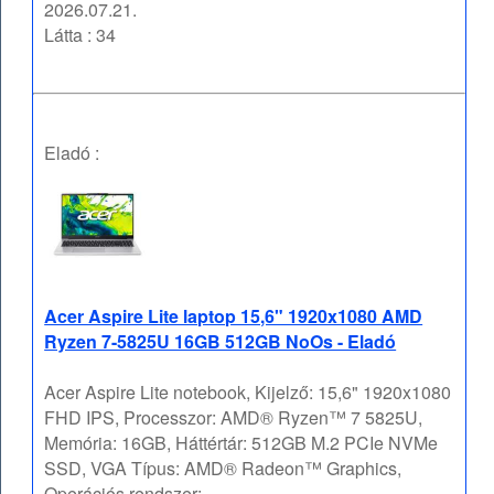
2026.07.21.
Látta : 34
Eladó :
Acer Aspire Lite laptop 15,6" 1920x1080 AMD
Ryzen 7-5825U 16GB 512GB NoOs - Eladó
Acer Aspire Lite notebook, Kijelző: 15,6" 1920x1080
FHD IPS, Processzor: AMD® Ryzen™ 7 5825U,
Memória: 16GB, Háttértár: 512GB M.2 PCIe NVMe
SSD, VGA Típus: AMD® Radeon™ Graphics,
Operációs rendszer: ...