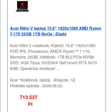
Acer Nitro V laptop 15,6" 1920x1080 AMD Ryzen
7-170 32GB 1TB NoOs - Eladó
Acer Nitro V notebook, Kijelző: 15,6" 1920x1080
FHD IPS, Processzor: AMD® Ryzen™ 7 170,
Memória: 32GB, Háttértár: 1TB M.2 PCIe NVMe
SSD, VGA Típus: NVIDIA® GeForce® RTX 5070
8GB, Operációs rendszer: ...
Acer
Notebook, laptop
Állapota :
Új
Hirdetés lejárata :
2026.08.20.
713 537
Ft