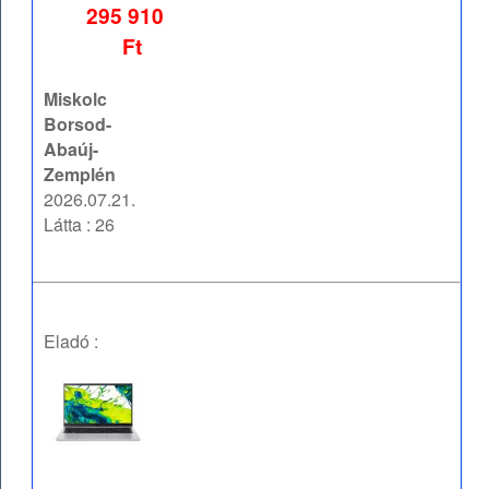
295 910
Ft
Miskolc
Borsod-
Abaúj-
Zemplén
2026.07.21.
Látta : 26
Eladó :