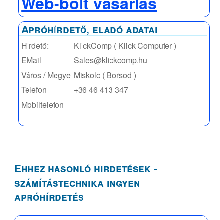
Web-bolt vásárlás
Apróhírdető, eladó adatai
Hirdető:
KlickComp ( Klick Computer )
EMail
Sales@klickcomp.hu
Város / Megye
Miskolc ( Borsod )
Telefon
+36 46 413 347
Mobiltelefon
Ehhez hasonló hirdetések -
számítástechnika ingyen
apróhírdetés