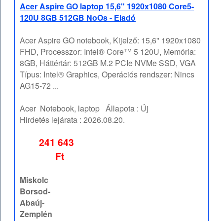
Acer Aspire GO laptop 15,6" 1920x1080 Core5-
120U 8GB 512GB NoOs - Eladó
Acer Aspire GO notebook, Kijelző: 15,6" 1920x1080
FHD, Processzor: Intel® Core™ 5 120U, Memória:
8GB, Háttértár: 512GB M.2 PCIe NVMe SSD, VGA
Típus: Intel® Graphics, Operációs rendszer: Nincs
AG15-72 ...
Acer
Notebook, laptop
Állapota :
Új
Hirdetés lejárata :
2026.08.20.
241 643
Ft
Miskolc
Borsod-
Abaúj-
Zemplén