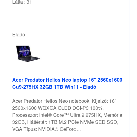
Látta : 31
Eladó :
Acer Predator Helios Neo laptop 16" 2560x1600
Cu9-275HX 32GB 1TB Win11 - Eladó
Acer Predator Helios Neo notebook, Kijelző: 16"
2560x1600 WQXGA OLED DCI-P3 100%,
Processzor: Intel® Core™ Ultra 9 275HX, Memória:
32GB, Háttértár: 1TB M.2 PCIe NVMe SED SSD,
VGA Típus: NVIDIA® GeForc ...