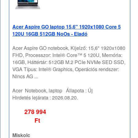
Acer Aspire GO laptop 15,6" 1920x1080 Core 5
120U 16GB 512GB NoOs - Eladó
Acer Aspire GO notebook, Kijelző: 15,6" 1920x1080
FHD, Processzor: Intel® Core™ 5 120U, Memória:
16GB, Háttértár: 512GB M.2 PCIe NVMe SED SSD,
VGA Típus: Intel® Graphics, Operációs rendszer:
Nincs AG ...
Acer
Notebook, laptop
Állapota :
Új
Hirdetés lejárata :
2026.08.20.
278 994
Ft
Miskolc