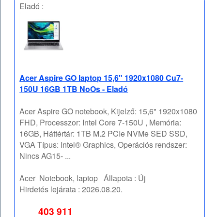
Eladó :
Acer Aspire GO laptop 15,6" 1920x1080 Cu7-
150U 16GB 1TB NoOs - Eladó
Acer Aspire GO notebook, Kijelző: 15,6" 1920x1080
FHD, Processzor: Intel Core 7-150U , Memória:
16GB, Háttértár: 1TB M.2 PCIe NVMe SED SSD,
VGA Típus: Intel® Graphics, Operációs rendszer:
Nincs AG15- ...
Acer
Notebook, laptop
Állapota :
Új
Hirdetés lejárata :
2026.08.20.
403 911