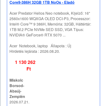
Core9-386H 32GB 1TB NoOs - Eladó
Acer Predator Helios Neo notebook, Kijelző: 16"
2560x1600 WQXGA OLED DCI-P3, Processzor:
Intel® Core™ 9 386H, Memória: 32GB, Háttértár:
1TB M.2 PCIe NVMe SED SSD, VGA Típus:
NVIDIA® GeForce® RTX 5070 ...
Acer
Notebook, laptop
Állapota :
Új
Hirdetés lejárata :
2026.08.20.
1 130 262
Ft
Miskolc
Borsod-
Abaúj-
Zemplén
2026.07.21.