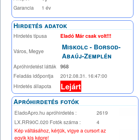
Garancia
1 év
Hirdetés adatok
Hirdetés típusa
Eladó Már csak volt!!!
Miskolc
-
Borsod-
Város, Megye
Abaúj-Zemplén
Apróhirdetést látták
968
Feladás időpontja
2012.08.31. 16:47:00
Lejárt
Hirdetés állapota
Apróhirdetés fotók
EladoApro.hu apróhirdetés :
2619
LX.RR90C.020
Fotók száma :
4
Kép váltásához, kérjük, vigye a cursort az
egyik kis képre!