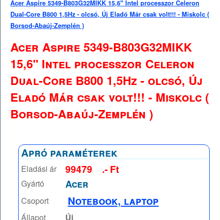
Acer Aspire 5349-B803G32MIKK 15,6" Intel processzor Celeron
Dual-Core B800 1,5Hz - olcsó, Új Eladó Már csak volt!!! - Miskolc (
Borsod-Abaúj-Zemplén )
Acer Aspire 5349-B803G32MIKK
15,6" Intel processzor Celeron
Dual-Core B800 1,5Hz - olcsó, Új
Eladó Már csak volt!!! - Miskolc (
Borsod-Abaúj-Zemplén )
Apró paraméterek
99479
.- Ft
Eladási ár
Acer
Gyártó
Notebook, laptop
Csoport
Állapot
Új