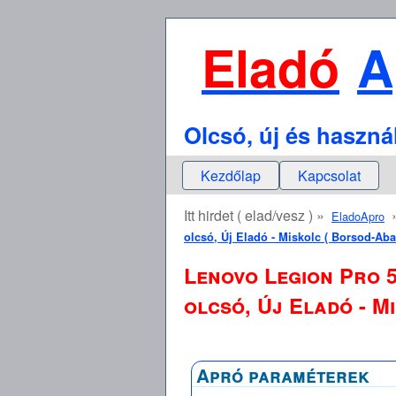
Eladó
A
Olcsó, új és haszná
Kezdőlap
Kapcsolat
Itt hirdet ( elad/vesz ) »
EladoApro
olcsó, Új Eladó - Miskolc ( Borsod-Ab
Lenovo Legion Pro 5
olcsó, Új Eladó - M
Apró paraméterek