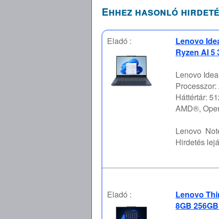
Ehhez hasonló hirdeté
Eladó :
Lenovo Ide
Ryzen AI 5
Lenovo Idea
Processzor:
Háttértár: 
AMD®, Oper
Lenovo
Not
Hirdetés lejá
Eladó :
Lenovo Thi
8GB 256GB 