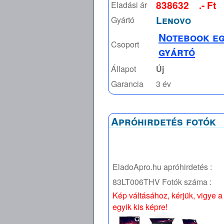
838632
.- Ft
Eladási ár
Lenovo
Gyártó
Notebook e
Csoport
gyártó
Állapot
Új
Garancia
3 év
Apróhirdetés fotók
EladoApro.hu apróhirdetés :
83LT006THV
Fotók száma :
Kép váltásához, kérjük, vigye a
egyik kis képre!