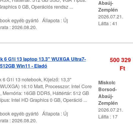
Abaúj-
 Graphics 0 GB, Operációs rendsz ...
Zemplén
2026.07.21.
book egyéb gyártó
Állapota :
Új
Látta : 41
rata :
2026.08.20.
k 6 G1i 13 laptop 13.3" WUXGA Ultra7-
500 329
512GB Win11 - Eladó
Ft
 6 G1i 13 notebook, Kijelző: 13,3"
Miskolc
WUXGA) 16:10 Matt, Processzor: Intel Core
Borsod-
U, Memória: 16GB DDR5, Háttértár: 512 GB
Abaúj-
us: Intel HD Graphics 0 GB, Operáció ...
Zemplén
2026.07.21.
book egyéb gyártó
Állapota :
Új
Látta : 17
rata :
2026.08.20.