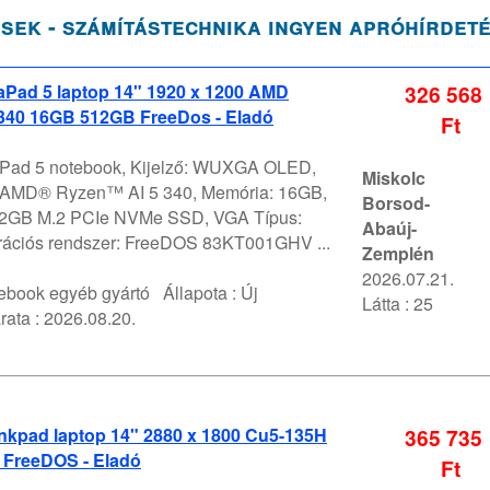
sek - számítástechnika ingyen apróhírdet
aPad 5 laptop 14" 1920 x 1200 AMD
326 568
 340 16GB 512GB FreeDos - Eladó
Ft
Pad 5 notebook, Kijelző: WUXGA OLED,
Miskolc
 AMD® Ryzen™ AI 5 340, Memória: 16GB,
Borsod-
512GB M.2 PCIe NVMe SSD, VGA Típus:
Abaúj-
ációs rendszer: FreeDOS 83KT001GHV ...
Zemplén
2026.07.21.
ebook egyéb gyártó
Állapota :
Új
Látta : 25
rata :
2026.08.20.
nkpad laptop 14" 2880 x 1800 Cu5-135H
365 735
FreeDOS - Eladó
Ft