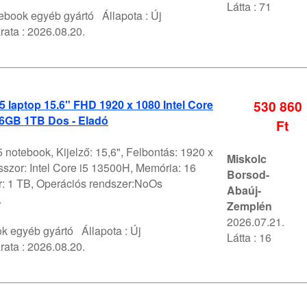
Látta : 71
ebook egyéb gyártó
Állapota :
Új
rata :
2026.08.20.
5 laptop 15.6" FHD 1920 x 1080 Intel Core
530 860
16GB 1TB Dos - Eladó
Ft
 notebook, Kijelző: 15,6", Felbontás: 1920 x
Miskolc
szor: Intel Core i5 13500H, Memória: 16
Borsod-
r: 1 TB, Operációs rendszer:NoOs
Abaúj-
.
Zemplén
2026.07.21.
k egyéb gyártó
Állapota :
Új
Látta : 16
rata :
2026.08.20.