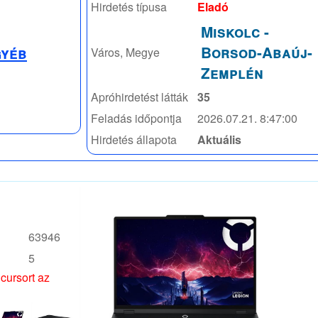
Hirdetés típusa
Eladó
Miskolc
-
Borsod-Abaúj-
gyéb
Város, Megye
Zemplén
Apróhirdetést látták
35
Feladás időpontja
2026.07.21. 8:47:00
Hirdetés állapota
Aktuális
63946
5
 cursort az