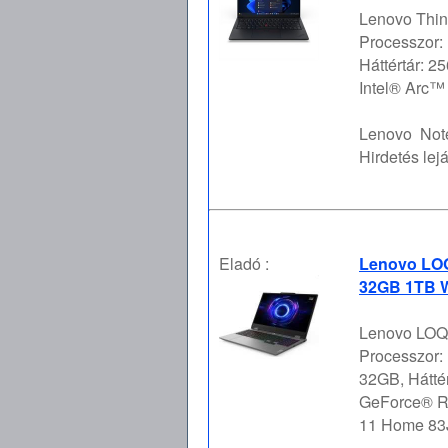
Lenovo Thin
Processzor:
Háttértár: 
Intel® Arc™ 
Lenovo
Not
Hirdetés lejá
Eladó :
Lenovo LOQ
32GB 1TB W
Lenovo LOQ 
Processzor:
32GB, Hátté
GeForce® R
11 Home 83J 