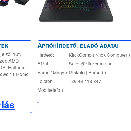
tek
Apróhírdető, eladó adatai
elző: 16",
Hirdető:
KlickComp ( Klick Computer )
szor: AMD
EMail
Sales@klickcomp.hu
B, Háttértár:
Város / Megye
Miskolc ( Borsod )
ndows 11 Home
Telefon
+36 46 413 347
Mobiltelefon
rlás