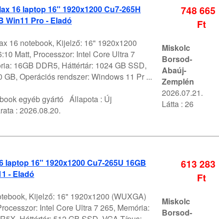
ax 16 laptop 16" 1920x1200 Cu7-265H
748 665
 Win11 Pro - Eladó
Ft
x 16 notebook, Kijelző: 16" 1920x1200
Miskolc
0 Matt, Processzor: Intel Core Ultra 7
Borsod-
ia: 16GB DDR5, Háttértár: 1024 GB SSD,
Abaúj-
 GB, Operációs rendszer: Windows 11 Pr ...
Zemplén
2026.07.21.
book egyéb gyártó
Állapota :
Új
Látta : 26
rata :
2026.08.20.
6 laptop 16" 1920x1200 Cu7-265U 16GB
613 283
1 - Eladó
Ft
tebook, Kijelző: 16" 1920x1200 (WUXGA)
Miskolc
Processzor: Intel Core Ultra 7 265, Memória:
Borsod-
X, Háttértár: 512 GB SSD, VGA Típus: