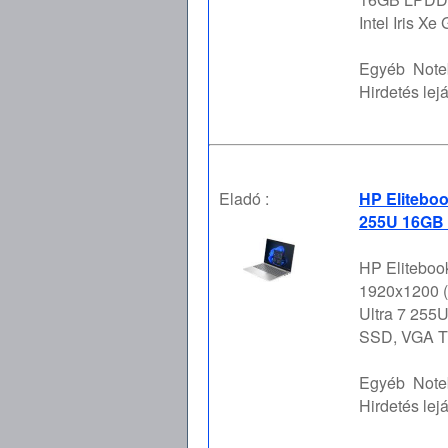
Intel Iris Xe
Egyéb
Note
Hirdetés lejá
Eladó :
HP Eliteboo
255U 16GB 
HP Elitebook
1920x1200 (
Ultra 7 255
SSD, VGA Típ
Egyéb
Note
Hirdetés lejá