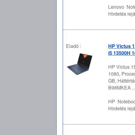
Lenovo
Not
Hirdetés lejá
Eladó :
HP Victus 1
i5 13500H 
HP Victus 15
1080, Proces
GB, Háttértá
B98MKEA ..
HP
Noteboo
Hirdetés lejá