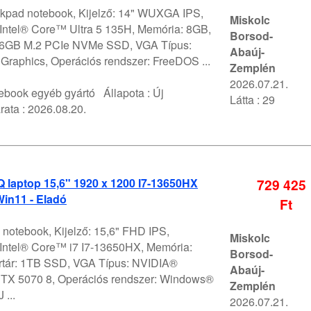
kpad notebook, Kijelző: 14" WUXGA IPS,
Miskolc
 Intel® Core™ Ultra 5 135H, Memória: 8GB,
Borsod-
256GB M.2 PCIe NVMe SSD, VGA Típus:
Abaúj-
Graphics, Operációs rendszer: FreeDOS ...
Zemplén
2026.07.21.
ebook egyéb gyártó
Állapota :
Új
Látta : 29
rata :
2026.08.20.
 laptop 15,6" 1920 x 1200 I7-13650HX
729 425
in11 - Eladó
Ft
notebook, Kijelző: 15,6" FHD IPS,
Miskolc
 Intel® Core™ i7 I7-13650HX, Memória:
Borsod-
rtár: 1TB SSD, VGA Típus: NVIDIA®
Abaúj-
TX 5070 8, Operációs rendszer: Windows®
Zemplén
...
2026.07.21.