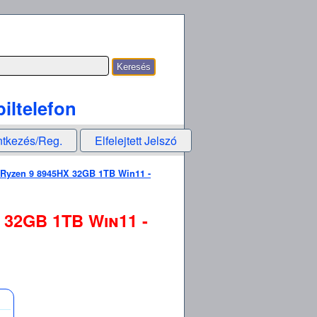
iltelefon
ntkezés/Reg.
Elfelejtett Jelszó
 Ryzen 9 8945HX 32GB 1TB Win11 -
 32GB 1TB Win11 -