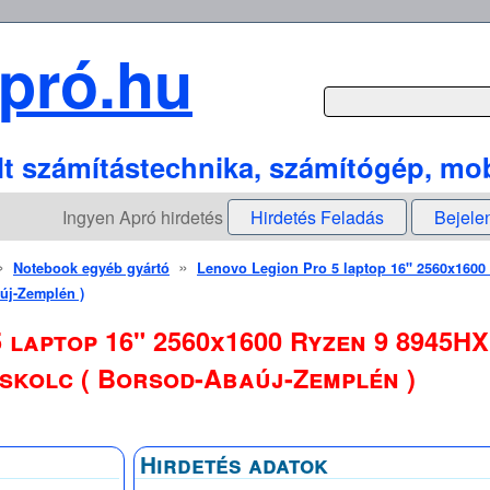
pró.hu
lt számítástechnika, számítógép, mob
Ingyen Apró hirdetés
Hirdetés Feladás
Bejele
»
»
Notebook egyéb gyártó
Lenovo Legion Pro 5 laptop 16" 2560x1600
aúj-Zemplén )
 laptop 16" 2560x1600 Ryzen 9 8945HX
iskolc ( Borsod-Abaúj-Zemplén )
Hirdetés adatok