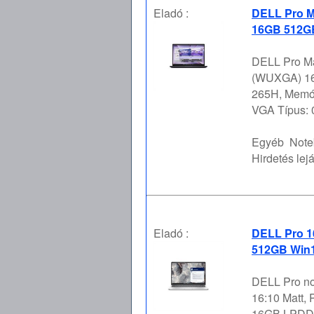
Eladó :
DELL Pro M
16GB 512GB
DELL Pro Ma
(WUXGA) 16:1
265H, Memór
VGA Típus: 0
Egyéb
Note
Hirdetés lejá
Eladó :
DELL Pro 1
512GB Win1
DELL Pro no
16:10 Matt, 
16GB LPDDR5