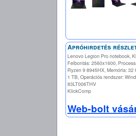
Apróhirdetés részle
Lenovo Legion Pro notebook, Kij
Felbontás: 2560x1600, Proces
Ryzen 9 8945HX, Memória: 32 G
1 TB, Operációs rendszer: Wi
83LT006THV
KlickComp
Web-bolt vásá