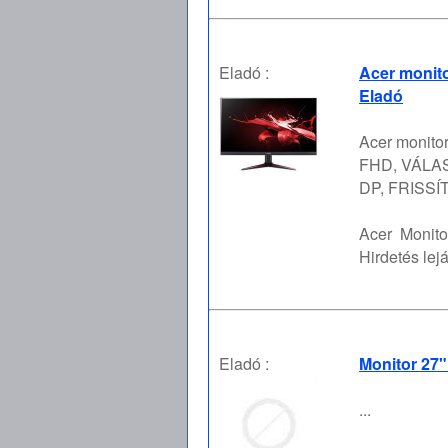
Eladó :
Acer monit
Eladó
Acer monito
FHD, VÁLAS
DP, FRISSÍ
Acer
Monito
Hirdetés lejá
Eladó :
Monitor 27
...