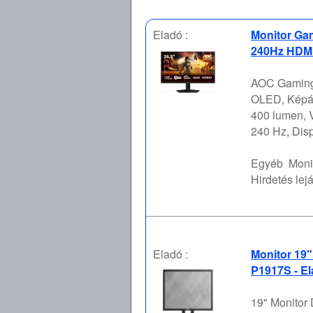
Eladó :
Monitor Ga
240Hz HDMI 
AOC Gaming
OLED, Képátl
400 lumen, V
240 Hz, Disp
Egyéb
Moni
Hirdetés lejá
Eladó :
Monitor 19
P1917S - E
19" Monitor