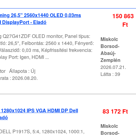
ming 26,5" 2560x1440 OLED 0,03ms
150 863
DisplayPort - Eladó
Ft
 Q27G41ZDF OLED monitor, Panel típus:
Miskolc
ó: 26,5", Felbontás: 2560 x 1440, Fényerő:
Borsod-
álaszidő: 0,03 ms, Képfrissítési frekvencia:
Abaúj-
lay Port: Igen, HDMI ...
Zemplén
2026.07.21.
tor
Állapota :
Új
Látta : 39
rata :
2026.08.20.
" 1280x1024 IPS VGA HDMI DP Dell
83 172 Ft
ladó
Miskolc
 DELL P1917S, 5:4, 1280x1024, 1000:1,
Borsod-