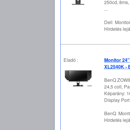
250cd, 8ms,
...
Dell
Monito
Hirdetés lejá
Eladó :
Monitor 24
XL2540K - 
BenQ ZOWIE 
24,5 coll, P
Képarány: 16
Display Port 1
BenQ
Monit
Hirdetés lejá