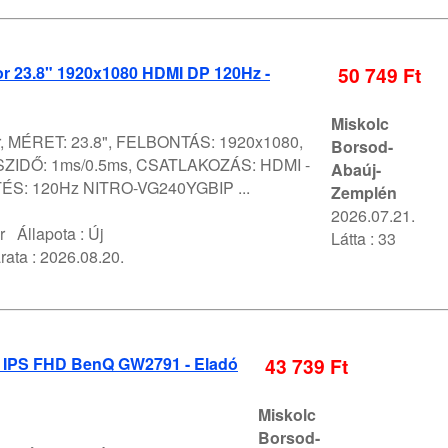
or 23.8" 1920x1080 HDMI DP 120Hz -
50 749 Ft
Miskolc
r, MÉRET: 23.8", FELBONTÁS: 1920x1080,
Borsod-
ZIDŐ: 1ms/0.5ms, CSATLAKOZÁS: HDMI -
Abaúj-
TÉS: 120Hz NITRO-VG240YGBIP ...
Zemplén
2026.07.21.
r
Állapota :
Új
Látta : 33
rata :
2026.08.20.
" IPS FHD BenQ GW2791 - Eladó
43 739 Ft
Miskolc
Borsod-