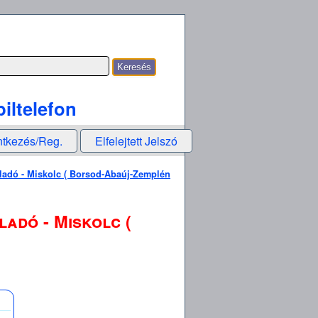
iltelefon
ntkezés/Reg.
Elfelejtett Jelszó
ladó - Miskolc ( Borsod-Abaúj-Zemplén
ladó - Miskolc (