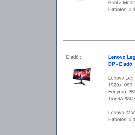
BenQ
Monit
Hirdetés lejá
Eladó :
Lenovo Leg
DP - Eladó
Lenovo Legio
1920x1080, K
Fényerő: 25
1xVGA 68CB
Lenovo
Mon
Hirdetés lejá