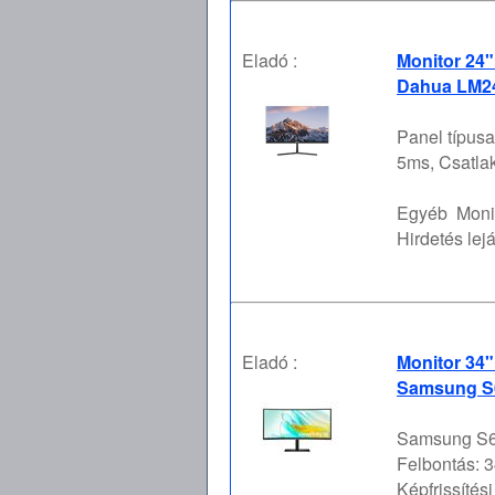
Eladó :
Monitor 24
Dahua LM24
Panel típusa
5ms, Csatl
Egyéb
Moni
Hirdetés lejá
Eladó :
Monitor 34
Samsung S
Samsung S65
Felbontás: 3
Képfrissítési