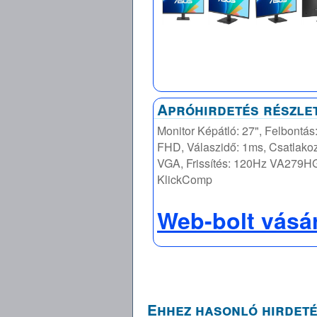
Apróhirdetés részle
Monitor Képátló: 27", Felbontá
FHD, Válaszidő: 1ms, Csatlako
VGA, Frissítés: 120Hz VA279H
KlickComp
Web-bolt vásá
Ehhez hasonló hirdeté