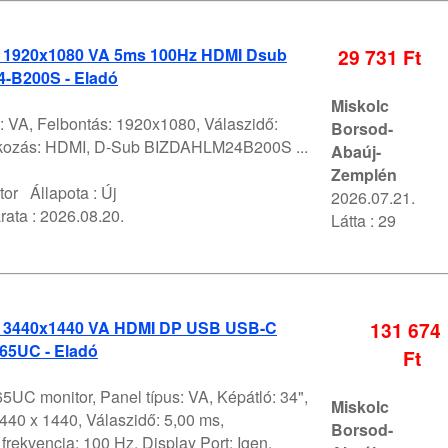
" 1920x1080 VA 5ms 100Hz HDMI Dsub
29 731 Ft
-B200S - Eladó
Miskolc
: VA, Felbontás: 1920x1080, Válaszidő:
Borsod-
akozás: HDMI, D-Sub BIZDAHLM24B200S ...
Abaúj-
Zemplén
tor
Állapota :
Új
2026.07.21.
rata :
2026.08.20.
Látta : 29
" 3440x1440 VA HDMI DP USB USB-C
131 674
65UC - Eladó
Ft
UC monitor, Panel típus: VA, Képátló: 34",
Miskolc
440 x 1440, Válaszidő: 5,00 ms,
Borsod-
 frekvencia: 100 Hz, Display Port: Igen,