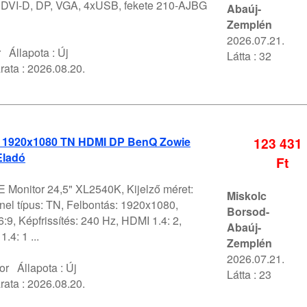
 DVI-D, DP, VGA, 4xUSB, fekete 210-AJBG
Abaúj-
Zemplén
2026.07.21.
r
Állapota :
Új
Látta : 32
rata :
2026.08.20.
" 1920x1080 TN HDMI DP BenQ Zowie
123 431
Eladó
Ft
Monitor 24,5" XL2540K, Kijelző méret:
Miskolc
anel típus: TN, Felbontás: 1920x1080,
Borsod-
:9, Képfrissítés: 240 Hz, HDMI 1.4: 2,
Abaúj-
.4: 1 ...
Zemplén
2026.07.21.
or
Állapota :
Új
Látta : 23
rata :
2026.08.20.