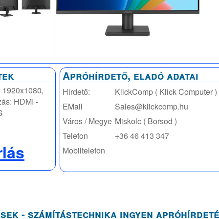
tek
Apróhírdető, eladó adatai
s: 1920x1080,
Hirdető:
KlickComp ( Klick Computer )
zás: HDMI -
EMail
Sales@klickcomp.hu
G
Város / Megye
Miskolc ( Borsod )
Telefon
+36 46 413 347
rlás
Mobiltelefon
sek - számítástechnika ingyen apróhírdet