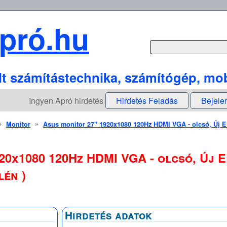
pró.hu
lt számítástechnika, számítógép, mob
Ingyen Apró hirdetés
Hirdetés Feladás
Bejele
»
»
Monitor
Asus monitor 27" 1920x1080 120Hz HDMI VGA - olcsó, Új E
20x1080 120Hz HDMI VGA - olcsó, Új E
én )
Hirdetés adatok