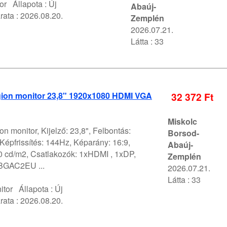
or
Állapota :
Új
Abaúj-
rata :
2026.08.20.
Zemplén
2026.07.21.
Látta : 33
ion monitor 23,8" 1920x1080 HDMI VGA
32 372 Ft
Miskolc
n monitor, Kijelző: 23,8", Felbontás:
Borsod-
épfrissítés: 144Hz, Képarány: 16:9,
Abaúj-
0 cd/m2, Csatlakozók: 1xHDMI , 1xDP,
Zemplén
GAC2EU ...
2026.07.21.
Látta : 33
itor
Állapota :
Új
rata :
2026.08.20.