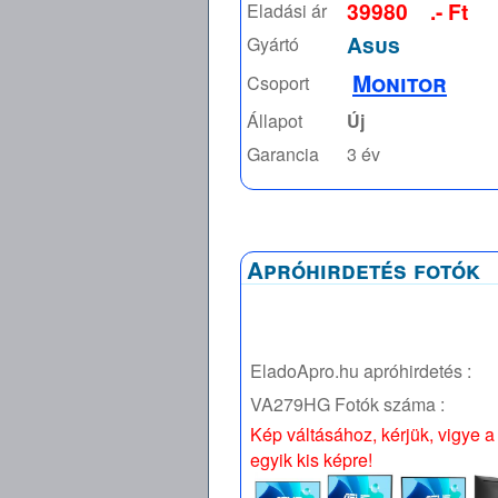
39980
.- Ft
Eladási ár
Asus
Gyártó
Monitor
Csoport
Állapot
Új
Garancia
3 év
Apróhirdetés fotók
EladoApro.hu apróhirdetés :
VA279HG
Fotók száma :
Kép váltásához, kérjük, vigye a
egyik kis képre!