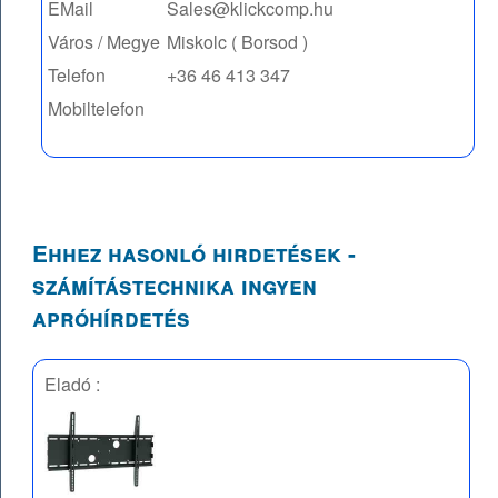
EMail
Sales@klickcomp.hu
Város / Megye
Miskolc ( Borsod )
Telefon
+36 46 413 347
Mobiltelefon
Ehhez hasonló hirdetések -
számítástechnika ingyen
apróhírdetés
Eladó :