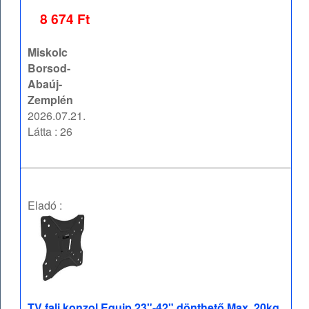
8 674 Ft
Miskolc
Borsod-
Abaúj-
Zemplén
2026.07.21.
Látta : 26
Eladó :
TV fali konzol Equip 23"-42" dönthető Max. 20kg