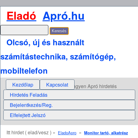
Eladó
Apró.hu
Olcsó, új és használt
számítástechnika, számítógép,
mobiltelefon
Kezdőlap
Kapcsolat
Ingyen Apró hirdetés
Hirdetés Feladás
Bejelentkezés/Reg.
Elfelejtett Jelszó
Itt hirdet ( elad/vesz ) »
»
EladoApro
Monitor tartó, alkatrész