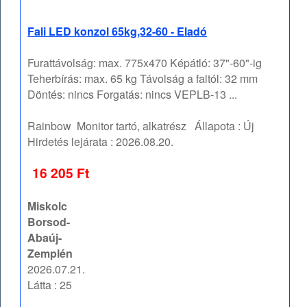
Fali LED konzol 65kg,32-60 - Eladó
Furattávolság: max. 775x470 Képátló: 37"-60"-ig
Teherbírás: max. 65 kg Távolság a faltól: 32 mm
Döntés: nincs Forgatás: nincs VEPLB-13 ...
Rainbow
Monitor tartó, alkatrész
Állapota :
Új
Hirdetés lejárata :
2026.08.20.
16 205 Ft
Miskolc
Borsod-
Abaúj-
Zemplén
2026.07.21.
Látta : 25