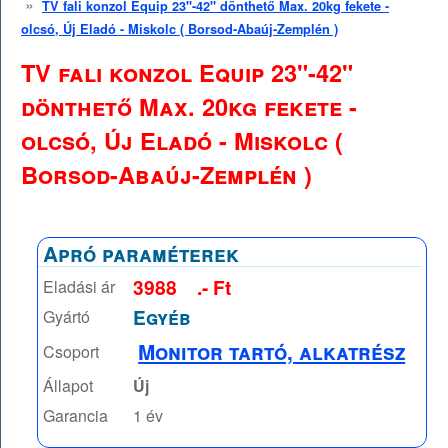
»
TV fali konzol Equip 23"-42" dönthető Max. 20kg fekete -
olcsó, Új Eladó - Miskolc ( Borsod-Abaúj-Zemplén )
TV fali konzol Equip 23"-42"
dönthető Max. 20kg fekete -
olcsó, Új Eladó - Miskolc (
Borsod-Abaúj-Zemplén )
Apró paraméterek
3988
.- Ft
Eladási ár
Egyéb
Gyártó
Monitor tartó, alkatrész
Csoport
Állapot
Új
Garancia
1 év