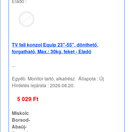
Eladó :
TV fali konzol Equip 23"-55", dönthető,
forgatható, Max.: 30kg, feket - Eladó
...
Egyéb
Monitor tartó, alkatrész
Állapota :
Új
Hirdetés lejárata :
2026.08.20.
5 029 Ft
Miskolc
Borsod-
Abaúj-