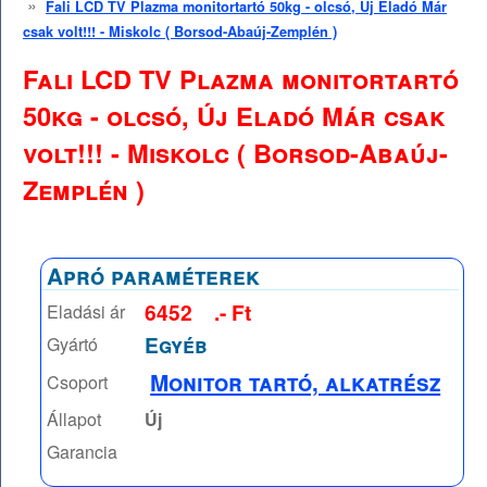
»
Fali LCD TV Plazma monitortartó 50kg - olcsó, Új Eladó Már
csak volt!!! - Miskolc ( Borsod-Abaúj-Zemplén )
Fali LCD TV Plazma monitortartó
50kg - olcsó, Új Eladó Már csak
volt!!! - Miskolc ( Borsod-Abaúj-
Zemplén )
Apró paraméterek
6452
.- Ft
Eladási ár
Egyéb
Gyártó
Monitor tartó, alkatrész
Csoport
Állapot
Új
Garancia