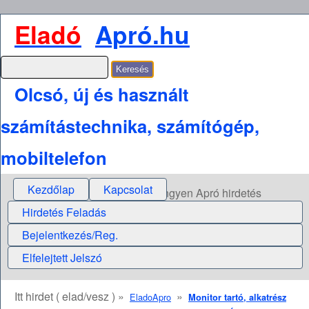
Eladó
Apró.hu
Olcsó, új és használt
számítástechnika, számítógép,
mobiltelefon
Kezdőlap
Kapcsolat
Ingyen Apró hirdetés
Hirdetés Feladás
Bejelentkezés/Reg.
Elfelejtett Jelszó
Itt hirdet ( elad/vesz ) »
»
EladoApro
Monitor tartó, alkatrész