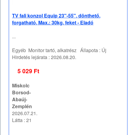
TV fali konzol Equip 23"-55", dönthető,
forgatható, Max.: 30kg, feket - Eladó
...
Egyéb
Monitor tartó, alkatrész
Állapota :
Új
Hirdetés lejárata :
2026.08.20.
5 029 Ft
Miskolc
Borsod-
Abaúj-
Zemplén
2026.07.21.
Látta : 21