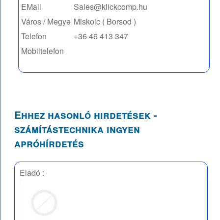
EMail
Sales@klickcomp.hu
Város / Megye
Miskolc ( Borsod )
Telefon
+36 46 413 347
Mobiltelefon
Ehhez hasonló hirdetések -
számítástechnika ingyen
apróhírdetés
Eladó :