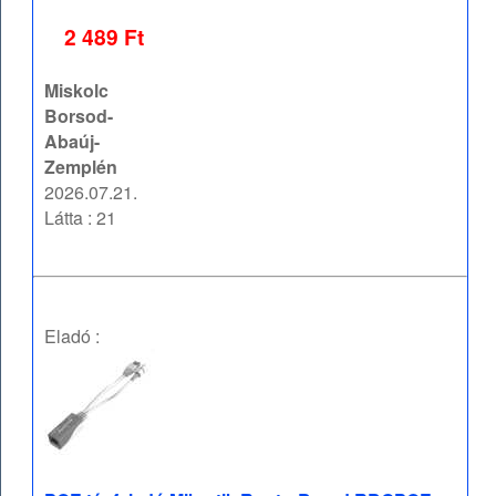
2 489 Ft
Miskolc
Borsod-
Abaúj-
Zemplén
2026.07.21.
Látta : 21
Eladó :