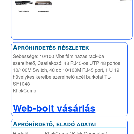
Apróhirdetés részletek
Sebessége: 10/100 Mbit fém házas rack-ba
szerelhető, Csatlakozó: 48 RJ45-ös UTP 48 portos
10/100M Switch, 48 db 10/100M RJ45 port, 1 U 19
hüvelykes keretbe szerelhető acél burkolat TL-
SF1048
KlickComp
Web-bolt vásárlás
Apróhírdető, eladó adatai
Hirdető:
KlickComp ( Klick Computer )