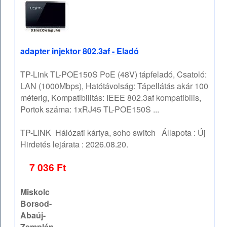
adapter injektor 802.3af - Eladó
TP-Link TL-POE150S PoE (48V) tápfeladó, Csatoló:
LAN (1000Mbps), Hatótávolság: Tápellátás akár 100
méterig, Kompatibilitás: IEEE 802.3af kompatibilis,
Portok száma: 1xRJ45 TL-POE150S ...
TP-LINK
Hálózati kártya, soho switch
Állapota :
Új
Hirdetés lejárata :
2026.08.20.
7 036 Ft
Miskolc
Borsod-
Abaúj-
Zemplén