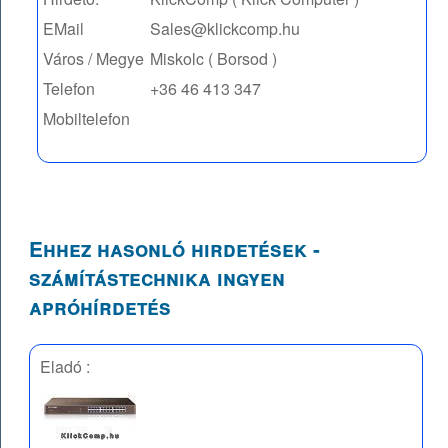
EMail
Sales@klickcomp.hu
Város / Megye
Miskolc ( Borsod )
Telefon
+36 46 413 347
Mobiltelefon
Ehhez hasonló hirdetések -
számítástechnika ingyen
apróhírdetés
Eladó :