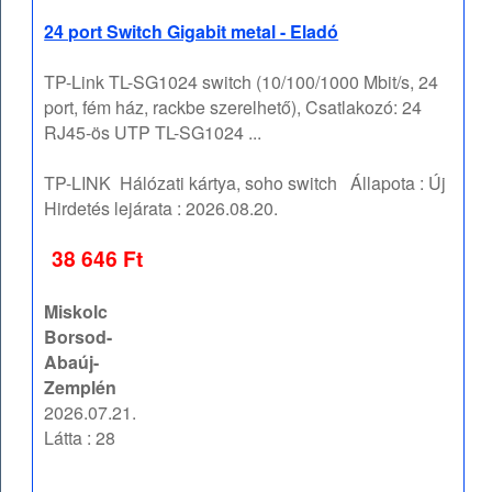
24 port Switch Gigabit metal - Eladó
TP-Link TL-SG1024 switch (10/100/1000 Mbit/s, 24
port, fém ház, rackbe szerelhető), Csatlakozó: 24
RJ45-ös UTP TL-SG1024 ...
TP-LINK
Hálózati kártya, soho switch
Állapota :
Új
Hirdetés lejárata :
2026.08.20.
38 646 Ft
Miskolc
Borsod-
Abaúj-
Zemplén
2026.07.21.
Látta : 28