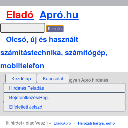
Eladó
Apró.hu
Olcsó, új és használt
számítástechnika, számítógép,
mobiltelefon
Kezdőlap
Kapcsolat
Ingyen Apró hirdetés
Hirdetés Feladás
Bejelentkezés/Reg.
Elfelejtett Jelszó
Itt hirdet ( elad/vesz ) »
»
EladoApro
Hálózati kártya, soho