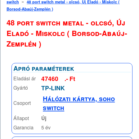
»
switch
48 port switch metal - olcsó, Új Eladó - Miskolc (
Borsod-Abaúj-Zemplén )
48 port switch metal - olcsó, Új
Eladó - Miskolc ( Borsod-Abaúj-
Zemplén )
Apró paraméterek
47460
.- Ft
Eladási ár
TP-LINK
Gyártó
Hálózati kártya, soho
Csoport
switch
Állapot
Új
Garancia
5 év