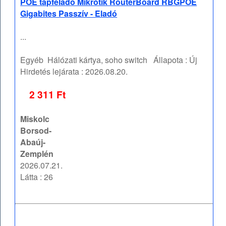
POE tápfeladó Mikrotik RouterBoard RBGPOE
Gigabites Passzív - Eladó
...
Egyéb
Hálózati kártya, soho switch
Állapota :
Új
Hirdetés lejárata :
2026.08.20.
2 311 Ft
Miskolc
Borsod-
Abaúj-
Zemplén
2026.07.21.
Látta : 26