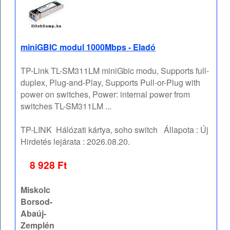
miniGBIC modul 1000Mbps - Eladó
TP-Link TL-SM311LM miniGbic modu, Supports full-
duplex, Plug-and-Play, Supports Pull-or-Plug with
power on switches, Power: internal power from
switches TL-SM311LM ...
TP-LINK
Hálózati kártya, soho switch
Állapota :
Új
Hirdetés lejárata :
2026.08.20.
8 928 Ft
Miskolc
Borsod-
Abaúj-
Zemplén