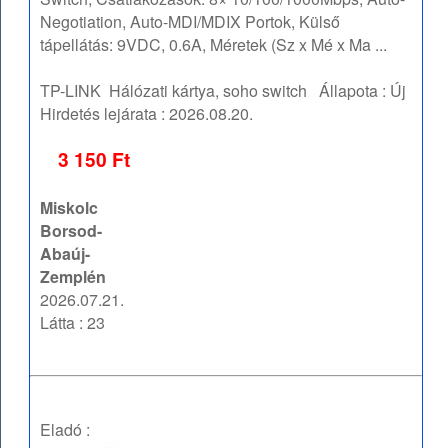
Negotiation, Auto-MDI/MDIX Portok, Külső
tápellátás: 9VDC, 0.6A, Méretek (Sz x Mé x Ma ...
TP-LINK
Hálózati kártya, soho switch
Állapota :
Új
Hirdetés lejárata :
2026.08.20.
3 150 Ft
Miskolc
Borsod-
Abaúj-
Zemplén
2026.07.21.
Látta : 23
Eladó :