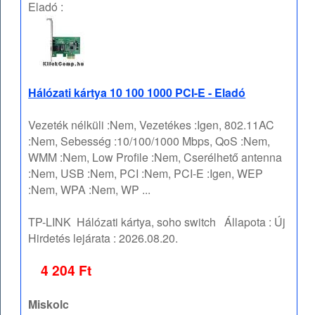
Eladó :
Hálózati kártya 10 100 1000 PCI-E - Eladó
Vezeték nélküli :Nem, Vezetékes :Igen, 802.11AC
:Nem, Sebesség :10/100/1000 Mbps, QoS :Nem,
WMM :Nem, Low Profile :Nem, Cserélhető antenna
:Nem, USB :Nem, PCI :Nem, PCI-E :Igen, WEP
:Nem, WPA :Nem, WP ...
TP-LINK
Hálózati kártya, soho switch
Állapota :
Új
Hirdetés lejárata :
2026.08.20.
4 204 Ft
Miskolc